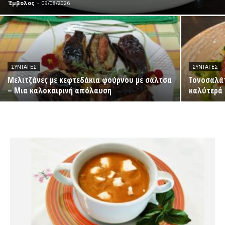
Έμβολος
-
09/08/2026
ΣΥΝΤΑΓΈΣ
ΣΥΝΤΑΓΈΣ
Μελιτζάνες με κεφτεδάκια φούρνου με σάλτσα
Τονοσαλάτ
– Μια καλοκαιρινή απόλαυση
καλύτερά