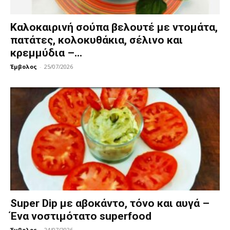
Καλοκαιρινή σούπα βελουτέ με ντομάτα,
πατάτες, κολοκυθάκια, σέλινο και
κρεμμύδια –...
Έμβολος
-
25/07/2026
Super Dip με αβοκάντο, τόνο και αυγά –
Ένα νοστιμότατο superfood
Έμβολος
-
24/07/2026