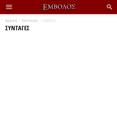
Αρχική
Συνταγές
Σελίδα 2
ΣΥΝΤΑΓΈΣ