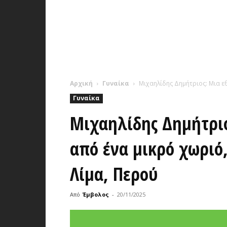
Αρχική
Γυναίκα
Μιχαηλίδης Δημήτριος: Μια εθ
Γυναίκα
Μιχαηλίδης Δημήτριο
από ένα μικρό χωριό,
Λίμα, Περού
Από
Έμβολος
-
20/11/2025