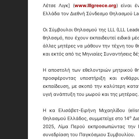
Λέτσε Λιγκ] (
www.lllgreece.org
) είναι 
Ελλάδα τον Διεθνή Σύνδεσμο Θηλασμού La L
Οι Σύμβουλοι Θηλασμού της LLL (LLL Leade
θηλασμό, που έχουν εκπαιδευτεί ειδικά μ
άλλες μητέρες να μάθουν την τέχνη του θ
και εκτός από τις Μηνιαίες Συναντήσεις δ
Η αποστολή των εθελοντριών μητρικού θη
προσφέροντας υποστήριξη και ενθάρ
εκπαίδευση, με σκοπό την καλύτερη κατ
υγιή ανάπτυξη του μωρού και της μητέρας.
Η κα Ελισάβετ-Ειρήνη Μιχαηλίδου (eli
ο
Θηλασμού Ελλάδος, συμμετείχε στο 14
Δι
2025, Λίμα Περού εκπροσωπώντας την Ε
συνεδρίαση του Παγκόσμιου Συμβουλίου.