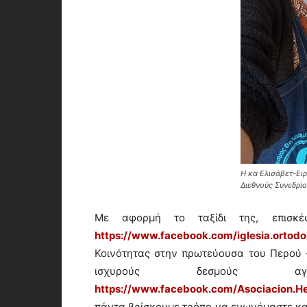
Η κα Ελισάβετ-Ειρ
Διεθνούς Συνεδρίο
Με αφορμή το ταξίδι της, επισκέ
https://www.facebook.com/iglesia.ortodo
Κοινότητας στην πρωτεύουσα του Περού —
ισχυρούς δεσμούς
https://www.facebook.com/Asociacion.He
πάντα βρίσκουμε τρόπο να ενωνόμαστε και