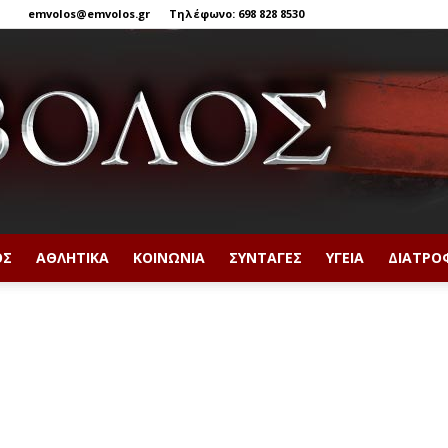
emvolos@emvolos.gr
Τηλέφωνο: 698 828 8530
ΟΣ
ΑΘΛΗΤΙΚΆ
ΚΟΙΝΩΝΊΑ
ΣΥΝΤΑΓΈΣ
ΥΓΕΊΑ
ΔΙΑΤΡΟ
Έμβολος