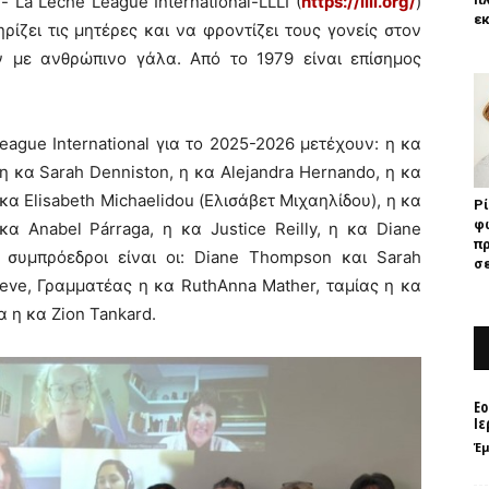
La Leche League International-LLLI (
https://llli.org/
)
εκ
ίζει τις μητέρες και να φροντίζει τους γονείς στον
ν με ανθρώπινο γάλα. Από το 1979 είναι επίσημος
ague International για το 2025-2026 μετέχουν: η κα
 η κα Sarah Denniston, η κα Alejandra Hernando, η κα
 κα Elisabeth Michaelidou (Ελισάβετ Μιχαηλίδου), η κα
Ρί
φω
κα Anabel Párraga, η κα Justice Reilly, η κα Diane
π
συμπρόεδροι είναι οι: Diane Thompson και Sarah
σε
ieve, Γραμματέας η κα RuthAnna Mather, ταμίας η κα
α η κα Zion Tankard.
Εο
Ιε
Έ