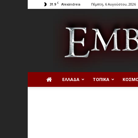
C
31.9
Πέμπτη, 6 Αυγούστου, 2026
Alexándreia
ΕΛΛΆΔΑ
ΤΟΠΙΚΆ
ΚΌΣΜ