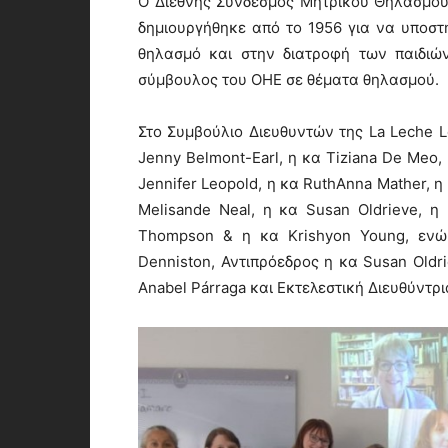
Ο Διεθνής Σύνδεσμος Μητρικού Θηλασμού- 
δημιουργήθηκε από το 1956 για να υποστηρ
θηλασμό και στην διατροφή των παιδιώ
σύμβουλος του ΟΗΕ σε θέματα θηλασμού.
Στο Συμβούλιο Διευθυντών της La Leche Le
Jenny Belmont-Earl, η κα Tiziana De Meo,
Jennifer Leopold, η κα RuthAnna Mather, η
Melisande Neal, η κα Susan Oldrieve, η 
Thompson & η κα Krishyon Young, ενώ 
Denniston, Αντιπρόεδρος η κα Susan Oldr
Anabel Párraga και Εκτελεστική Διευθύντρι