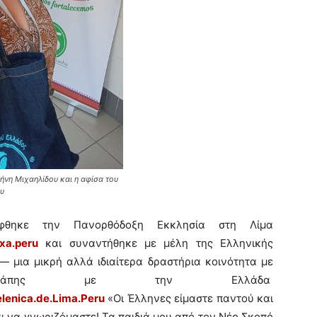
ήνη Μιχαηλίδου και η αφίσα του
υ
φθηκε την Πανoρθόδοξη Εκκλησία στη Λίμα
xa.peru
και συναντήθηκε με μέλη της Ελληνικής
 μια μικρή αλλά ιδιαίτερα δραστήρια κοινότητα με
 αγάπης με την Ελλάδα
lenica.de.Lima.Peru
«Οι Έλληνες είμαστε παντού και
 να γνωριζόμαστε! Τα παιδιά μου από τον Νέο Σκοπό