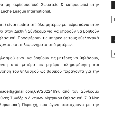
ένα μη κερδοσκοπικό Σωματείο & εκπροσωπεί στην
eche League International.
Κα
rs) είναι πρώτα απ’ όλα μητέρες με πείρα πάνω στον
έσα στον Διεθνή Σύνδεσμο για να μπορούν να βοηθούν
ηλασμού. Προσφέρουν τις υπηρεσίες τους εθελοντικά
έχονται και τηλεφωνήματα από μητέρες.
Α
λασμού είναι να βοηθούν τις μητέρες να θηλάσουν,
ρυνση από μητέρα σε μητέρα, πληροφόρηση και
ανόηση του θηλασμού ως βασικού παράγοντα για την
smadeit@gmail.com,6972022499), από τον Σύνδεσμο
εθνές Συνέδριο Δικτύων Μητρικού Θηλασμού, 7-9 Νοε
υρωπαϊκή Περιοχή, που έγινε ταυτόχρονα με την