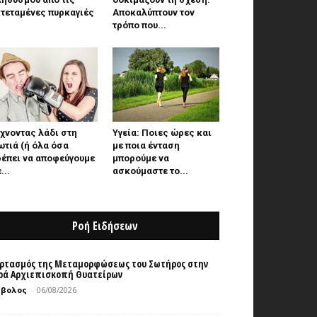
τεταμένες πυρκαγιές
Αποκαλύπτουν τον
τρόπο που...
χνοντας λάδι στη
Υγεία: Ποιες ώρες και
τιά (ή όλα όσα
με ποια ένταση
ρέπει να αποφεύγουμε
μπορούμε να
...
ασκούμαστε το...
Ροή Ειδήσεων
ρτασμός της Μεταμορφώσεως του Σωτήρος στην
ρά Αρχιεπισκοπή Θυατείρων
μβολος
-
06/08/2026