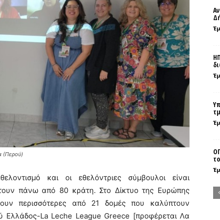
Αν
Δή
Έ
ΗΠ
δι
Έ
Υπ
τμ
Έ
ΟΠ
α (Περού)
το
Έ
ελοντισμό και οι εθελόντριες σύμβουλοι είναι
ουν πάνω από 80 κράτη. Στο Δίκτυο της Ευρώπης
χουν περισσότερες από 21 δομές που καλύπτουν
ύ Ελλάδος-La Leche League Greece [προφέρεται Λα