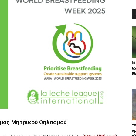
Ιό
65
Ελ
μος
Μητρικού
Θηλασμού
Υγ
π
π