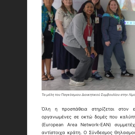
Τα μέλη του Παγκόσμιου Διοικητικού Συμβουλίου στην Λίμ
Όλη η προσπάθεια στηρίζεται στον εθ
οργανωμένες σε οκτώ δομές που καλύπτ
(European Area Network-EAN) συμμετέ
αντίστοιχα κράτη. Ο Σύνδεσμος Θηλασμο