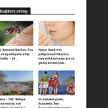
Διαβάστε επίσης
ς Δυτικού Νείλου: Στα
Υγεία: Κενά στο
 τα κρούσματα στην
ρυθμιστικό πλαίσιο
λάδα – 23...
των καλλυντικών για τα
χείλη εντοπίζουν...
εία – ΠΙΣ: Μέτρα
Οι καλοκαιρινές
ροστασίας του
διακοπές δεν
ληθυσμού από τις
δοκιμάζουν τη σχέση.