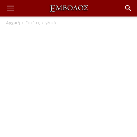
Αρχική
Ετικέτες
γλυκό