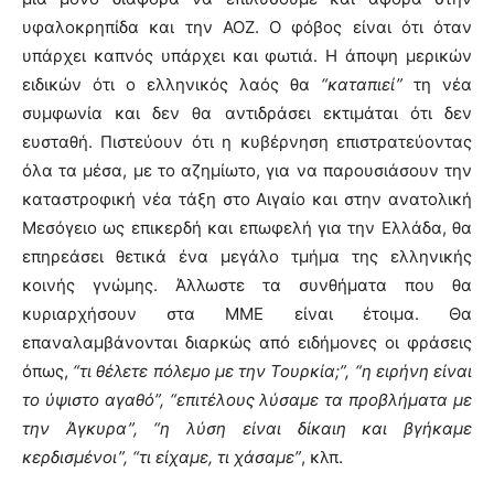
υφαλοκρηπίδα και την ΑΟΖ. Ο φόβος είναι ότι όταν
υπάρχει καπνός υπάρχει και φωτιά. Η άποψη μερικών
ειδικών ότι ο ελληνικός λαός θα
“καταπιεί”
τη νέα
συμφωνία και δεν θα αντιδράσει εκτιμάται ότι δεν
ευσταθή. Πιστεύουν ότι η κυβέρνηση επιστρατεύοντας
όλα τα μέσα, με το αζημίωτο, για να παρουσιάσουν την
καταστροφική νέα τάξη στο Αιγαίο και στην ανατολική
Μεσόγειο ως επικερδή και επωφελή για την Ελλάδα, θα
επηρεάσει θετικά ένα μεγάλο τμήμα της ελληνικής
κοινής γνώμης. Άλλωστε τα συνθήματα που θα
κυριαρχήσουν στα ΜΜΕ είναι έτοιμα. Θα
επαναλαμβάνονται διαρκώς από ειδήμονες οι φράσεις
όπως,
“τι θέλετε πόλεμο με την Τουρκία;”, “η ειρήνη είναι
το ύψιστο αγαθό”, “επιτέλους λύσαμε τα προβλήματα με
την Άγκυρα”, “η λύση είναι δίκαιη και βγήκαμε
κερδισμένοι”, “τι είχαμε, τι χάσαμε”
, κλπ.