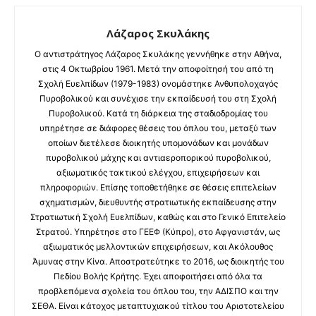
Λάζαρος Σκυλάκης
O αντιστράτηγος Λάζαρος Σκυλάκης γεννήθηκε στην Αθήνα,
στις 4 Οκτωβρίου 1961. Μετά την αποφοίτησή του από τη
Σχολή Ευελπίδων (1979-1983) ονομάστηκε Ανθυπολοχαγός
Πυροβολικού και συνέχισε την εκπαίδευσή του στη Σχολή
Πυροβολικού. Κατά τη διάρκεια της σταδιοδρομίας του
υπηρέτησε σε διάφορες θέσεις του όπλου του, μεταξύ των
οποίων διετέλεσε διοικητής υπομονάδων και μονάδων
πυροβολικού μάχης και αντιαεροπορικού πυροβολικού,
αξιωματικός τακτικού ελέγχου, επιχειρήσεων και
πληροφοριών. Επίσης τοποθετήθηκε σε θέσεις επιτελείων
σχηματισμών, διευθυντής στρατιωτικής εκπαίδευσης στην
Στρατιωτική Σχολή Ευελπίδων, καθώς και στο Γενικό Επιτελείο
Στρατού. Υπηρέτησε στο ΓΕΕΦ (Κύπρο), στο Αφγανιστάν, ως
αξιωματικός μελλοντικών επιχειρήσεων, και Ακόλουθος
Άμυνας στην Κίνα. Αποστρατεύτηκε το 2016, ως διοικητής του
Πεδίου Βολής Κρήτης. Έχει αποφοιτήσει από όλα τα
προβλεπόμενα σχολεία του όπλου του, την ΑΔΙΣΠΟ και την
ΣΕΘΑ. Είναι κάτοχος μεταπτυχιακού τίτλου του Αριστοτελείου