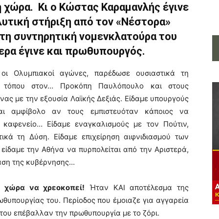
η χώρα. Κι ο Κώστας Καραμανλής έγινε
λυτική στήριξη από τον «Νέστορα»
 τη συντηρητική νομενκλατούρα του
ερα έγινε και πρωθυπουργός.
οι Ολυμπιακοί αγώνες, παρέδωσε ουσιαστικά τη
υ τόπου στον… Προκόπη Παυλόπουλο και στους
νας με την εξουσία Λαϊκής Δεξιάς. Είδαμε υπουργούς
αι αμφίβολο αν τους εμπιστευόταν κάποιος να
 καφενείο… Είδαμε εναγκαλισμούς με τον Πούτιν,
ικά τη Δύση. Είδαμε επιχείρηση αιφνιδιασμού των
 είδαμε την Αθήνα να πυρπολείται από την Αριστερά,
αση της κυβέρνησης…
τη χώρα να χρεοκοπεί!
Ήταν ΚΑΙ αποτέλεσμα της
ωθυπουργίας του. Περίοδος που έμοιαζε για αγγαρεία
αι του επέβαλλαν την πρωθυπουργία με το ζόρι.