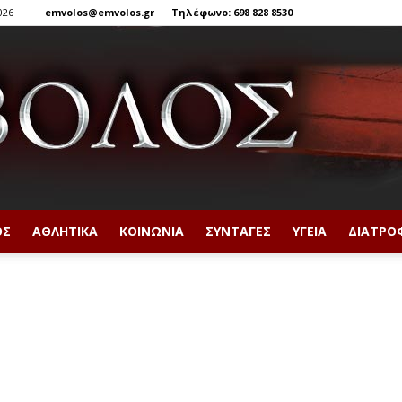
026
emvolos@emvolos.gr
Τηλέφωνο: 698 828 8530
ΟΣ
ΑΘΛΗΤΙΚΆ
ΚΟΙΝΩΝΊΑ
ΣΥΝΤΑΓΈΣ
ΥΓΕΊΑ
ΔΙΑΤΡΟ
Έμβολος