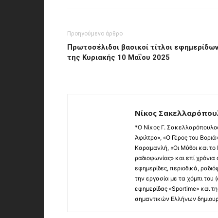
Προηγούμενο άρθρο
Πρωτοσέλιδοι βασικοί τίτλοι εφημερίδω
της Κυριακής 10 Μαΐου 2025
Νίκος Σακελλαρόπου
*Ο Νίκος Γ. Σακελλαρόπουλος
Άφιλτρο», «Ο Γέρος του Βορι
Καραμανλή, «Οι Μύθοι και το
ραδιοφωνίας» και επί χρόνια
εφημερίδες, περιοδικά, ραδι
την εργασία με τα χόμπι του (
εφημερίδας «Sportime» και τη
σημαντικών Ελλήνων δημιουρ