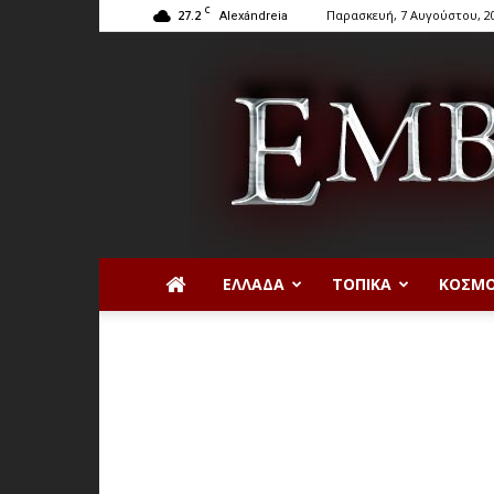
C
27.2
Παρασκευή, 7 Αυγούστου, 2
Alexándreia
ΕΛΛΆΔΑ
ΤΟΠΙΚΆ
ΚΌΣΜ