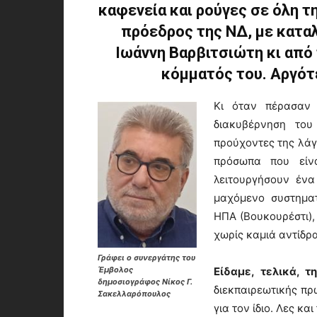
καφενεία και ρούγες σε όλη τ
πρόεδρος της ΝΔ, με κατα
Ιωάννη Βαρβιτσιώτη κι από
κόμματός του. Αργότ
Κι όταν πέρασαν 
διακυβέρνηση το
προύχοντες της λάγ
πρόσωπα που είν
λειτουργήσουν ένα
μαχόμενο συστηματ
ΗΠΑ (Βουκουρέστι),
χωρίς καμιά αντίδρ
Γράφει ο συνεργάτης του
Είδαμε, τελικά, 
Έμβολος
δημοσιογράφος Νίκος Γ.
διεκπαιρεωτικής πρ
Σακελλαρόπουλος
για τον ίδιο. Λες κ