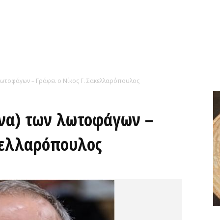
λωτοφάγων – Γράφει ο Νίκος Γ. Σακελλαρόπουλος
να) των λωτοφάγων –
ακελλαρόπουλος