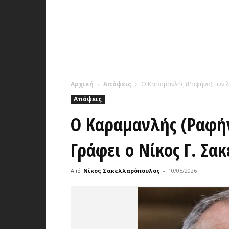
Αρχική
Απόψεις
Ο Καραμανλής (Ραφήνα) των 
Απόψεις
Ο Καραμανλής (Ραφή
Γράφει ο Νίκος Γ. Σ
Από
Νίκος Σακελλαρόπουλος
-
10/05/2026