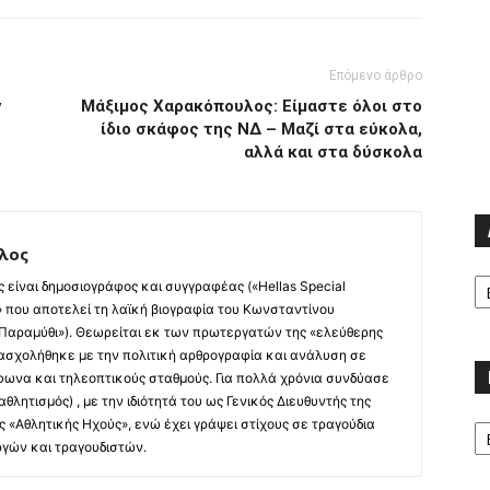
Επόμενο άρθρο
ν
Μάξιμος Χαρακόπουλος: Είμαστε όλοι στο
ίδιο σκάφος της ΝΔ – Μαζί στα εύκολα,
αλλά και στα δύσκολα
λος
Α
 είναι δημοσιογράφος και συγγραφέας («Hellas Special
ά» που αποτελεί τη λαϊκή βιογραφία του Κωνσταντίνου
 Παραμύθι»). Θεωρείται εκ των πρωτεργατών της «ελεύθερης
 ασχολήθηκε με την πολιτική αρθρογραφία και ανάλυση σε
όφωνα και τηλεοπτικούς σταθμούς. Για πολλά χρόνια συνδύασε
αθλητισμός) , με την ιδιότητά του ως Γενικός Διευθυντής της
Κα
ς «Αθλητικής Ηχούς», ενώ έχει γράψει στίχους σε τραγούδια
γών και τραγουδιστών.