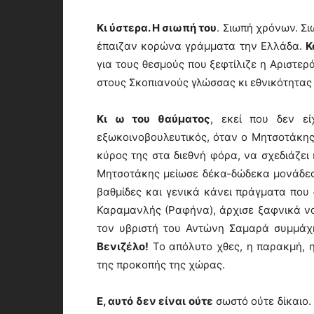
Κι ύστερα. Η σιωπή του
. Σιωπή χρόνων. Σι
έπαιζαν κορώνα γράμματα την Ελλάδα.
Κ
για τους θεσμούς που ξεφτίλιζε η Αριστερ
στους Σκοπιανούς γλώσσας κι εθνικότητας 
Κι ω του θαύματος
, εκεί που δεν εί
εξωκοινοβουλευτικός, όταν ο Μητσοτάκης
κύρος της στα διεθνή φόρα, να σχεδιάζει 
Μητσοτάκης μείωσε δέκα-δώδεκα μονάδες 
βαθμίδες και γενικά κάνει πράγματα που δ
Καραμανλής (Ραφήνα), άρχισε ξαφνικά να
τον υβριστή του Αντώνη Σαμαρά συμμάχ
Βενιζέλο!
Το απόλυτο χθες, η παρακμή, η
της προκοπής της χώρας.
Ε, αυτό δεν είναι ούτε
σωστό ούτε δίκαιο. 