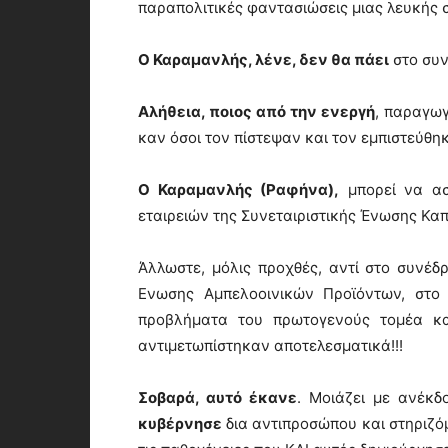
παραπολιτικές φαντασιώσεις μιας λευκής 
Ο Καραμανλής, λένε, δεν θα πάει
στο συν
Αλήθεια, ποιος από την ενεργή
, παραγωγ
καν όσοι τον πίστεψαν και τον εμπιστεύθη
Ο Καραμανλής (Ραφήνα),
μπορεί να ασ
εταιρειών της Συνεταιριστικής Ένωσης Κα
Άλλωστε, μόλις προχθές, αντί στο συνέδρ
Ενωσης Αμπελοοινικών Προϊόντων, στο
προβλήματα του πρωτογενούς τομέα κα
αντιμετωπίστηκαν αποτελεσματικά!!!
Σοβαρά, αυτό έκανε
. Μοιάζει με ανέκδ
κυβέρνησε
δια αντιπροσώπου και στηριζόμ