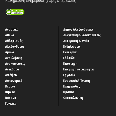
Καθημερινή ενημέρωση χωρίς υπερβολές
Αγροτικά
Δήμος Αλεξάνδρειας
Αθήνα
Διαγωνισμοί-Διακηρύξεις
Αθλητισμός
Διατροφή & Υγεία
Αλεξάνδρεια
Εκδηλώσεις
Άμυνα
Εκκλησία
Ανακλήσεις
Ελλάδα
Ανακοινώσεις
Επιστήμη
Ανέκδοτα
Επιχειρηματικότητα
Απόψεις
Εργασία
Αστυνομικά
Ευρωπαϊκή Ένωση
Βέροια
Εφημερίδες
Βιβλία
Ημαθία
Βότανα
Θεσσαλονίκη
Γυναίκα