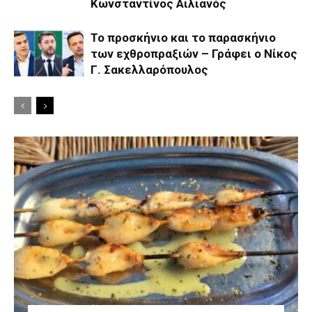
Κωνσταντίνος Αιλιανός
Το προσκήνιο και το παρασκήνιο
των εχθροπραξιών – Γράφει ο Νίκος
Γ. Σακελλαρόπουλος