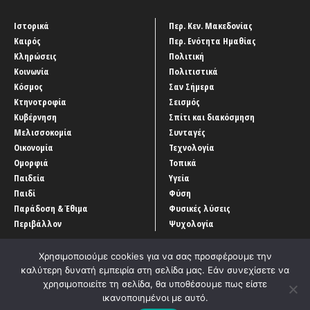
Ιστορικά
Περ. Κεν. Μακεδονίας
Καιρός
Περ. Ενότητα Ημαθίας
Κληρώσεις
Πολιτική
Κοινωνία
Πολιτιστικά
Κόσμος
Σαν Σήμερα
Κτηνοτροφία
Σεισμός
Κυβέρνηση
Σπίτι και διακόσμηση
Μελισσοκομία
Συνταγές
Οικονομία
Τεχνολογία
Ομορφιά
Τοπικά
Παιδεία
Υγεία
Παιδί
Φύση
Παράδοση & Έθιμα
Φυσικές λύσεις
Περιβάλλον
Ψυχολογία
Χρησιμοποιούμε cookies για να σας προσφέρουμε την
καλύτερη δυνατή εμπειρία στη σελίδα μας. Εάν συνεχίσετε να
χρησιμοποιείτε τη σελίδα, θα υποθέσουμε πως είστε
ικανοποιημένοι με αυτό.
Αρχική
‘Οροι χρήσης
Αρχείο Άρθρων
Επικοινωνία