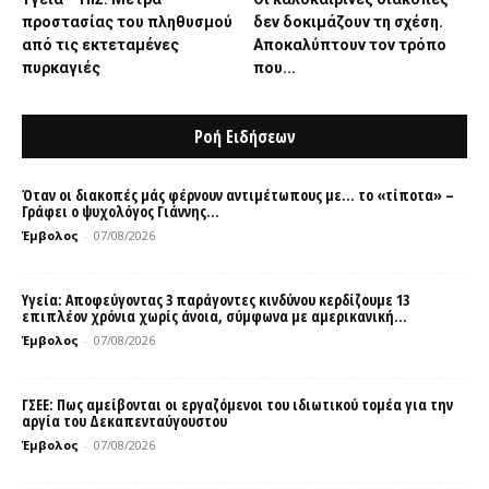
προστασίας του πληθυσμού
δεν δοκιμάζουν τη σχέση.
από τις εκτεταμένες
Αποκαλύπτουν τον τρόπο
πυρκαγιές
που...
Ροή Ειδήσεων
Όταν οι διακοπές μάς φέρνουν αντιμέτωπους με… το «τίποτα» –
Γράφει ο ψυχολόγος Γιάννης...
Έμβολος
-
07/08/2026
Υγεία: Αποφεύγοντας 3 παράγοντες κινδύνου κερδίζουμε 13
επιπλέον χρόνια χωρίς άνοια, σύμφωνα με αμερικανική...
Έμβολος
-
07/08/2026
ΓΣΕΕ: Πως αμείβονται οι εργαζόμενοι του ιδιωτικού τομέα για την
αργία του Δεκαπενταύγουστου
Έμβολος
-
07/08/2026