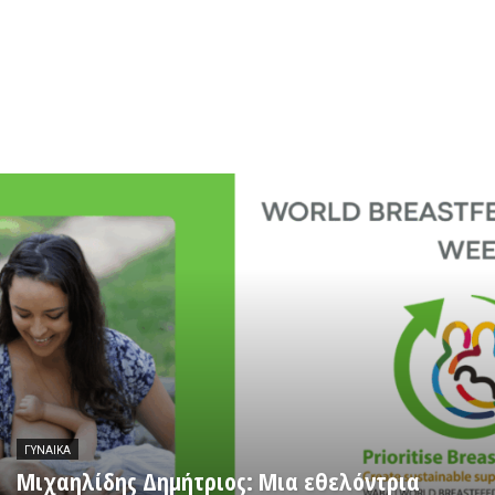
ΓΥΝΑΊΚΑ
Μιχαηλίδης Δημήτριος: Μια εθελόντρια