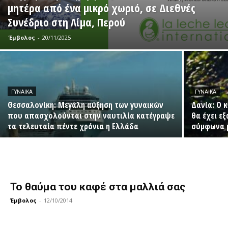
μητέρα από ένα μικρό χωριό, σε Διεθνές
Συνέδριο στη Λίμα, Περού
Έμβολος
-
20/11/2025
ΓΥΝΑΊΚΑ
ΓΥΝΑΊΚΑ
Θεσσαλονίκη: Μεγάλη αύξηση των γυναικών
Δανία: Ο 
που απασχολούνται στην ναυτιλία κατέγραψε
θα έχει εξ
τα τελευταία πέντε χρόνια η Ελλάδα
σύμφωνα μ
Το θαύμα του καφέ στα μαλλιά σας
Έμβολος
-
12/10/2014