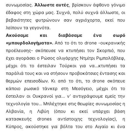
συνωμοσίας.
Άλλωστε αυτές
, βρίσκουν άφθονο γόνιμο
έδαφος στη χώρα μας. Συχνά, πολύ συχνά άλλωστε, οι
βεβαιότητες φυτρώνουν σαν αγριόχορτα, εκεί που
λείπουν τα γεγονότα.
Ακούσαμε και διαβάσαμε ένα σωρό
«μπουρδολογήματα».
Από το ότι το drone -ουκρανικής
προέλευσης- σκόπευσε να κτυπήσει τον Σκορπιό, που
έχει αγοράσει ο Ρώσος ολιγάρχης Ντμίτρι Ριμπολόβλεφ,
μέχρι ότι το έστειλαν Τούρκοι για να…κτυπήσει τα
παράλιά τους και να στήσουν προβοκάτσιες έντασης και
θερμών επεισοδίων. Κι από το ότι, το drone σκόπευε
κάποιο ρωσικό τάνκερ στη Μεσόγειο, μέχρι ότι το
έστειλαν οι Ουκρανοί για… ν’ αντιγράψουμε εμείς την
τεχνολογία του… Μπλέχτηκε στις θεωρίες συνωμοσίας η
Αλβανία, η Λιβύη (όπου κι εκεί υπάρχει βάση
κατασκευής drones αντίστοιχης τεχνολογίας), η
Κύπρος, ακούστηκε για βόλτα του στο Αιγαίο κι ένα