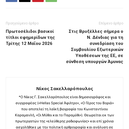
Προηγούμενο άρθρο
Επόμενο άρθρο
Πρωτοσέλιδοι βασικοί
Στις Βρυξέλλες σήμερα ο
τίτλοι εφημερίδων της
Ν. Δένδιας για τη
Τρίτης 12 Μαΐου 2026
συνεδρίαση του
Συμβουλίου Εξωτερικών
Υποθέσεων της ΕΕ, σε
σύνθεση υπουργών Άμυνας
Νίκος Σακελλαρόπουλος
*Ο Νίκος Γ. Σακελλαρόπουλος είναι δημοσιογράφος και
συγγραφέας («Hellas Special Άφιλτρο», «Ο Γέρος του Βοριά»
που αποτελεί τη λαϊκή βιογραφία του Κωνσταντίνου
Καραμανλή, «Οι Μύθοι και το Παραμύθι»). Θεωρείται εκ των
πρωτεργατών της «ελεύθερης ραδιοφωνίας» και επί χρόνια
ασχολήθηκε με την πολιτική αρθρογραφία και ανάλυση σε