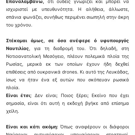
Επαναλαμβάνω,
ότι ουδείς γνωρίζει και μπορεί να
ισχυριστεί με υπευθυνότητα. Η αλήθεια, άλλωστε,
σπάνια φωνάζει, συνήθως περιμένει σιωπηλή στην άκρη
του χρόνου.
Στέκομαι όμως, σε όσα ανέφερε ό υφυπουργός
Ναυτιλίας
, για τη διαδρομή του. Ότι δηλαδή, στη
Νοτιοανατολική Μεσόγειο, πλέουν πολεμικά πλοία της
Ρωσίας, μερικά εκ των οποίων έχουν ήδη δεχθεί
επιθέσεις από ουκρανικά drones. Κι αυτό της Λευκάδας,
ίσως να ήταν ένα εξ αυτών που σκόπευαν ρωσικά
πλοία.
Είναι έτσι;
Δεν είναι; Ποιος ξέρει; Εκείνο που έχει
σημασία, είναι ότι αυτή η εκδοχή βγήκε από επίσημα
χείλη.
Είναι και κάτι ακόμη:
Όπως αναφέρουν οι διάφοροι
Ναύαρχοι, αντιναύαρχοι, υποναύαρχοι, στρατηγοί,