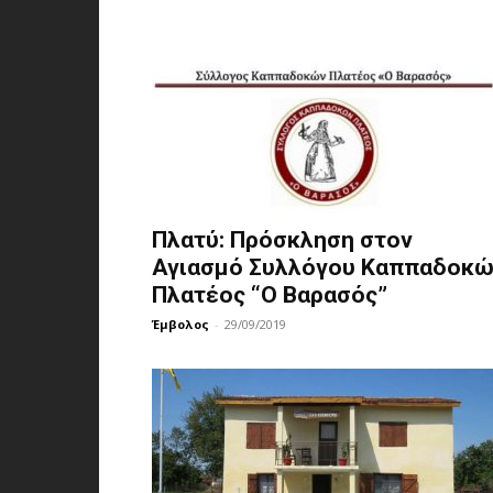
Πλατύ: Πρόσκληση στον
Αγιασμό Συλλόγου Καππαδοκ
Πλατέος “Ο Βαρασός”
Έμβολος
-
29/09/2019