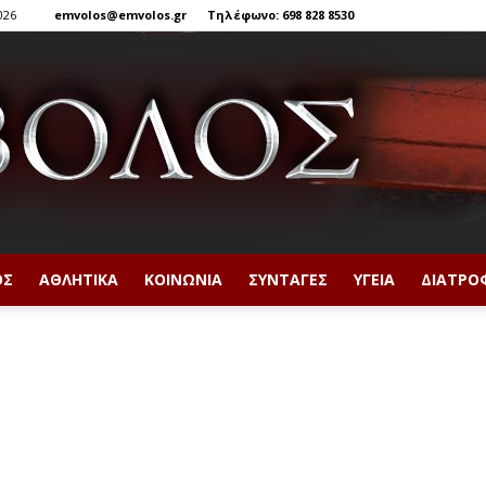
026
emvolos@emvolos.gr
Τηλέφωνο: 698 828 8530
ΟΣ
ΑΘΛΗΤΙΚΆ
ΚΟΙΝΩΝΊΑ
ΣΥΝΤΑΓΈΣ
ΥΓΕΊΑ
ΔΙΑΤΡΟ
Έμβολος