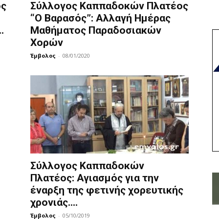
ος
Σύλλογος Καππαδοκών Πλατέος
“Ο Βαρασός”: Αλλαγή Ημέρας
.
Μαθήματος Παραδοσιακών
Χορών
Έμβολος
-
08/01/2020
Σύλλογος Καππαδοκών
Πλατέος: Αγιασμός για την
έναρξη της φετινής χορευτικής
χρονιάς....
Έμβολος
-
05/10/2019