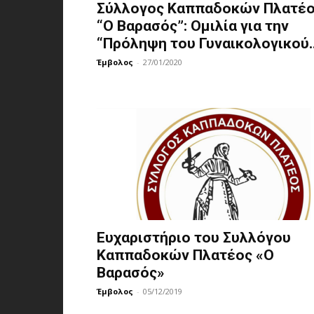
Σύλλογος Καππαδοκών Πλατέ
“Ο Βαρασός”: Ομιλία για την
“Πρόληψη του Γυναικολογικού..
Έμβολος
-
27/01/2020
Ευχαριστήριο του Συλλόγου
Καππαδοκών Πλατέος «Ο
Βαρασός»
Έμβολος
-
05/12/2019