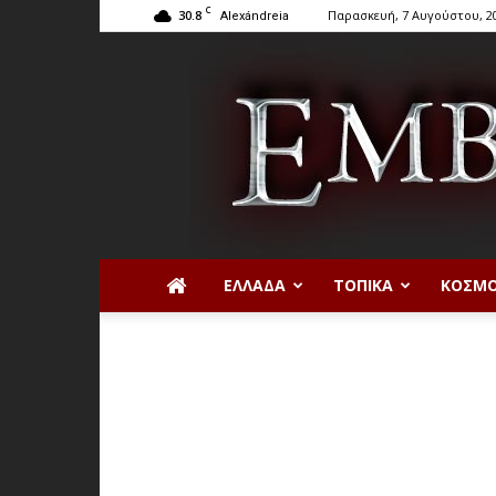
C
30.8
Παρασκευή, 7 Αυγούστου, 2
Alexándreia
ΕΛΛΆΔΑ
ΤΟΠΙΚΆ
ΚΌΣΜ