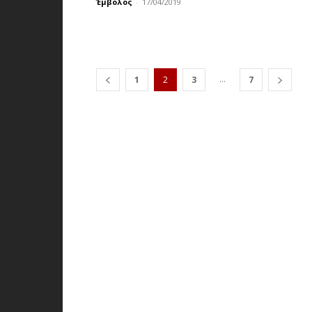
Έμβολος
-
17/04/2019
...
1
2
3
7