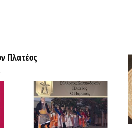
ών Πλατέος
»