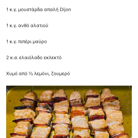
1 κ.γ. μουστάρδα απαλή Dijon
1 κ.γ. ανθό αλατιού
1 κ.γ. πιπέρι μαύρο
2 κ.σ. ελαιόλαδο εκλεκτό
Χυμό από ½ λεμόνι, ζουμερό