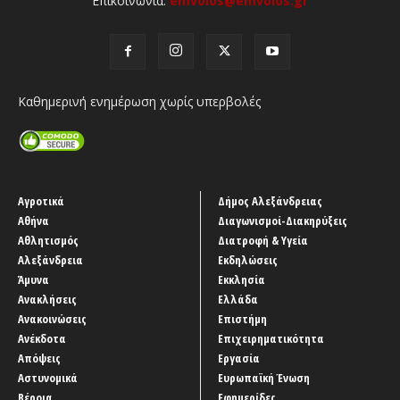
Επικοινωνία:
emvolos@emvolos.gr
Καθημερινή ενημέρωση χωρίς υπερβολές
Αγροτικά
Δήμος Αλεξάνδρειας
Αθήνα
Διαγωνισμοί-Διακηρύξεις
Αθλητισμός
Διατροφή & Υγεία
Αλεξάνδρεια
Εκδηλώσεις
Άμυνα
Εκκλησία
Ανακλήσεις
Ελλάδα
Ανακοινώσεις
Επιστήμη
Ανέκδοτα
Επιχειρηματικότητα
Απόψεις
Εργασία
Αστυνομικά
Ευρωπαϊκή Ένωση
Βέροια
Εφημερίδες