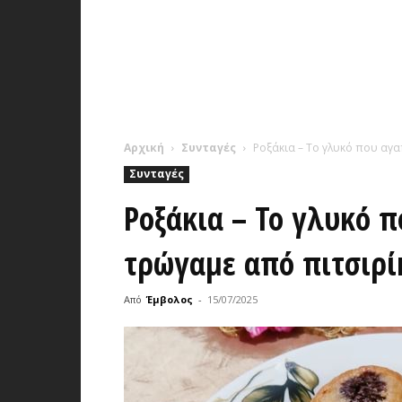
Αρχική
Συνταγές
Ροξάκια – Το γλυκό που αγα
Συνταγές
Ροξάκια – Το γλυκό 
τρώγαμε από πιτσιρί
Από
Έμβολος
-
15/07/2025