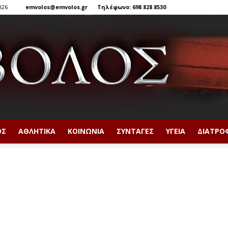
026
emvolos@emvolos.gr
Τηλέφωνο: 698 828 8530
ΟΣ
ΑΘΛΗΤΙΚΆ
ΚΟΙΝΩΝΊΑ
ΣΥΝΤΑΓΈΣ
ΥΓΕΊΑ
ΔΙΑΤΡΟ
Έμβολος