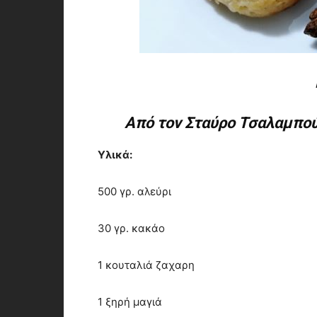
Από τον Σταύρο Τσαλαμπού
Υλικά:
500 γρ. αλεύρι
30 γρ. κακάο
1 κουταλιά ζαχαρη
1 ξηρή μαγιά