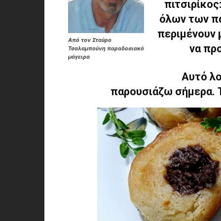
πιτσιρίκος
όλων των πα
περιμένουν μ
Από τον Σταύρο
να πρ
Τσαλαμπούνη παραδοσιακό
μάγειρα
Αυτό λο
παρουσιάζω σήμερα. Τ