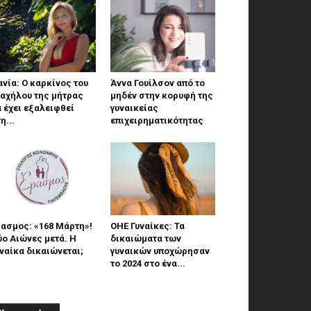
νία: Ο καρκίνος του
Άννα Γουίλσον από το
ραχήλου της μήτρας
μηδέν στην κορυφή της
 έχει εξαλειφθεί
γυναικείας
η...
επιχειρηματικότητας
ασμος: «168 Μάρτη»!
ΟΗΕ Γυναίκες: Τα
ο Αιώνες μετά. Η
δικαιώματα των
ναίκα δικαιώνεται;
γυναικών υποχώρησαν
το 2024 στο ένα...