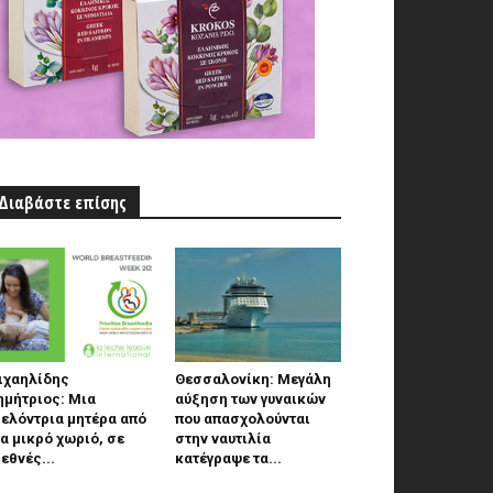
Διαβάστε επίσης
ιχαηλίδης
Θεσσαλονίκη: Μεγάλη
ημήτριος: Μια
αύξηση των γυναικών
ελόντρια μητέρα από
που απασχολούνται
α μικρό χωριό, σε
στην ναυτιλία
εθνές...
κατέγραψε τα...