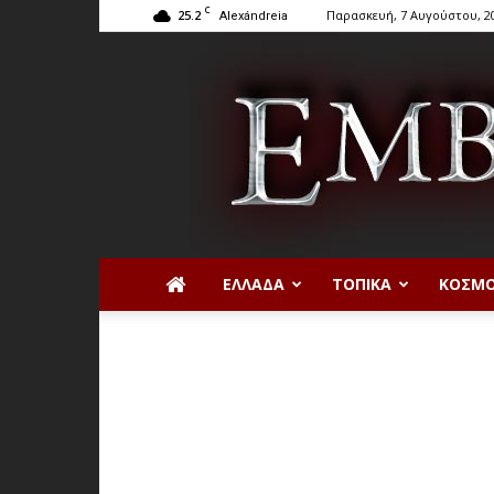
C
25.2
Παρασκευή, 7 Αυγούστου, 2
Alexándreia
ΕΛΛΆΔΑ
ΤΟΠΙΚΆ
ΚΌΣΜ