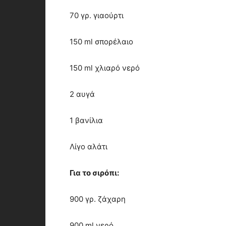
70 γρ. γιαούρτι
150 ml σπορέλαιο
150 ml χλιαρό νερό
2 αυγά
1 βανίλια
Λίγο αλάτι
Για το σιρόπι:
900 γρ. ζάχαρη
900 ml νερό