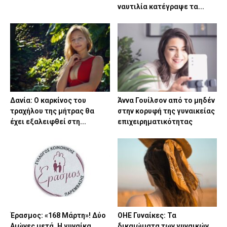
ναυτιλία κατέγραψε τα...
Δανία: Ο καρκίνος του
Άννα Γουίλσον από το μηδέν
τραχήλου της μήτρας θα
στην κορυφή της γυναικείας
έχει εξαλειφθεί στη...
επιχειρηματικότητας
Έρασμος: «168 Μάρτη»! Δύο
ΟΗΕ Γυναίκες: Τα
Αιώνες μετά. Η γυναίκα
δικαιώματα των γυναικών