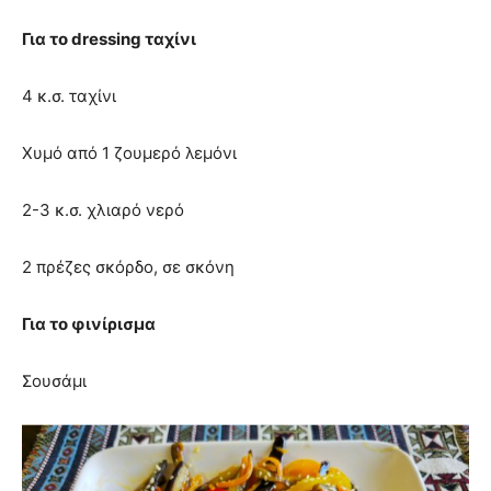
Για το dressing ταχίνι
4 κ.σ. ταχίνι
Χυμό από 1 ζουμερό λεμόνι
2-3 κ.σ. χλιαρό νερό
2 πρέζες σκόρδο, σε σκόνη
Για το φινίρισμα
Σουσάμι