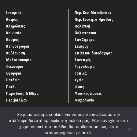
Ιστορικά
Περ. Κεν. Μακεδονίας
Καιρός
Περ. Ενότητα Ημαθίας
Κληρώσεις
Πολιτική
Κοινωνία
Πολιτιστικά
Κόσμος
Σαν Σήμερα
Κτηνοτροφία
Σεισμός
Κυβέρνηση
Σπίτι και διακόσμηση
Μελισσοκομία
Συνταγές
Οικονομία
Τεχνολογία
Ομορφιά
Τοπικά
Παιδεία
Υγεία
Παιδί
Φύση
Παράδοση & Έθιμα
Φυσικές λύσεις
Περιβάλλον
Ψυχολογία
Χρησιμοποιούμε cookies για να σας προσφέρουμε την
καλύτερη δυνατή εμπειρία στη σελίδα μας. Εάν συνεχίσετε να
χρησιμοποιείτε τη σελίδα, θα υποθέσουμε πως είστε
ικανοποιημένοι με αυτό.
Αρχική
‘Οροι χρήσης
Αρχείο Άρθρων
Επικοινωνία