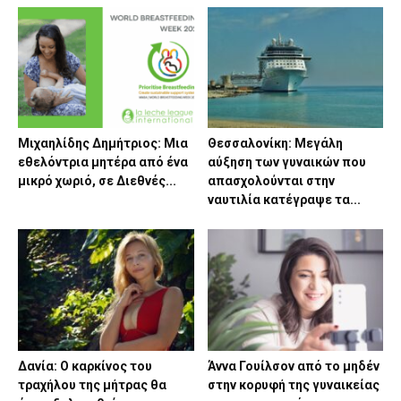
Μιχαηλίδης Δημήτριος: Μια
Θεσσαλονίκη: Μεγάλη
εθελόντρια μητέρα από ένα
αύξηση των γυναικών που
μικρό χωριό, σε Διεθνές...
απασχολούνται στην
ναυτιλία κατέγραψε τα...
Δανία: Ο καρκίνος του
Άννα Γουίλσον από το μηδέν
τραχήλου της μήτρας θα
στην κορυφή της γυναικείας