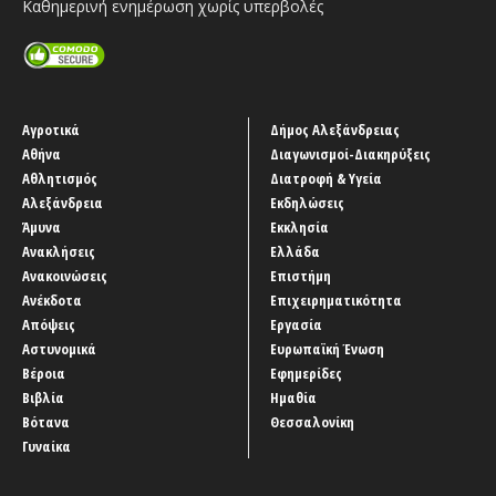
Καθημερινή ενημέρωση χωρίς υπερβολές
Αγροτικά
Δήμος Αλεξάνδρειας
Αθήνα
Διαγωνισμοί-Διακηρύξεις
Αθλητισμός
Διατροφή & Υγεία
Αλεξάνδρεια
Εκδηλώσεις
Άμυνα
Εκκλησία
Ανακλήσεις
Ελλάδα
Ανακοινώσεις
Επιστήμη
Ανέκδοτα
Επιχειρηματικότητα
Απόψεις
Εργασία
Αστυνομικά
Ευρωπαϊκή Ένωση
Βέροια
Εφημερίδες
Βιβλία
Ημαθία
Βότανα
Θεσσαλονίκη
Γυναίκα