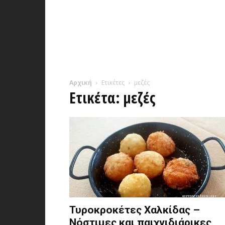
Αρχική
Ετικέτες
μεζές
Ετικέτα: μεζές
Τυροκροκέτες Χαλκίδας –
Νόστιμες και παιχνιδιάρικες