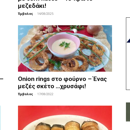
μεζεδάκι!
Έμβολος
-
14/08/2025
 –
Onion rings στο φούρνο – Ένας
μεζές σκέτο …χρυσάφι!
Έμβολος
-
17/08/2022