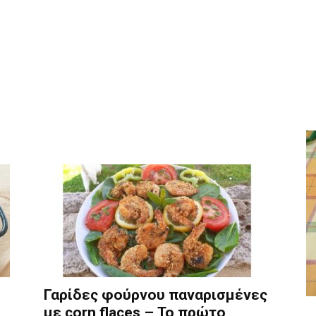
Γαρίδες φούρνου παναρισμένες
με corn flaces – Το πρώτο