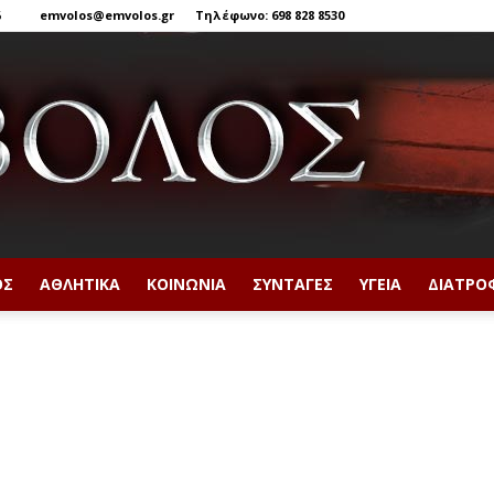
6
emvolos@emvolos.gr
Τηλέφωνο: 698 828 8530
ΟΣ
ΑΘΛΗΤΙΚΆ
ΚΟΙΝΩΝΊΑ
ΣΥΝΤΑΓΈΣ
ΥΓΕΊΑ
ΔΙΑΤΡΟ
Έμβολος