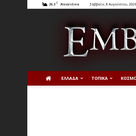
C
26.3
Σάββατο, 8 Αυγούστου, 202
Alexándreia
ΕΛΛΆΔΑ
ΤΟΠΙΚΆ
ΚΌΣΜ