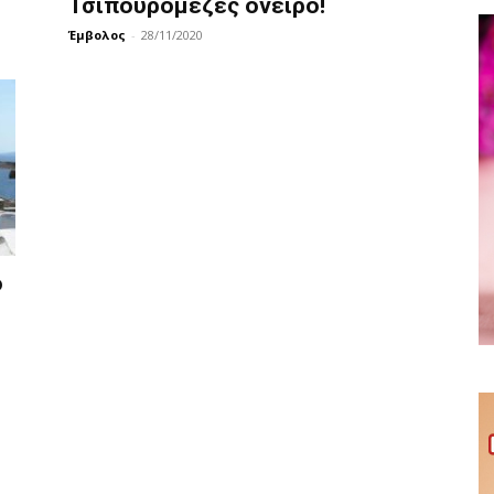
Τσιπουρομεζές όνειρο!
Έμβολος
-
28/11/2020
ο