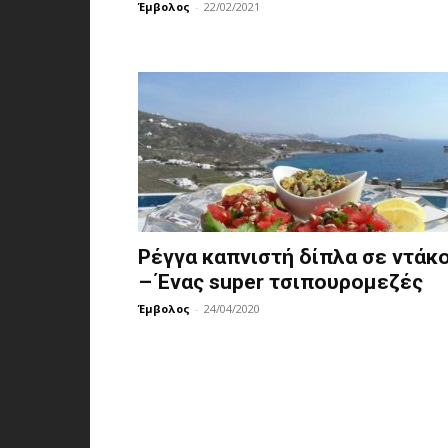
Έμβολος
-
22/02/2021
Ρέγγα καπνιστή δίπλα σε ντάκ
– Ένας super τσιπουρομεζές
Έμβολος
-
24/04/2020