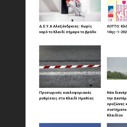
Δ.Ε.Υ.Α Αλεξάνδρειας: Χωρίς
ΛΟΤΤΟ: Κλ
νερό το Κλειδί σήμερα το βράδυ
10ης-1-202
Προσωρινές κυκλοφοριακές
Νέα διενέ
ρυθμίσεις στο Κλειδί Ημαθίας
την Δευτέρα
ορυζώνες κ
συστήματα 
Κλειδίου