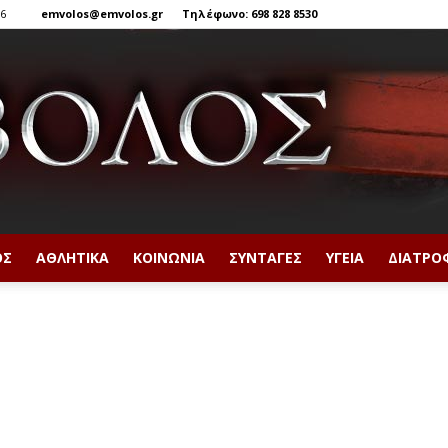
26
emvolos@emvolos.gr
Τηλέφωνο: 698 828 8530
ΟΣ
ΑΘΛΗΤΙΚΆ
ΚΟΙΝΩΝΊΑ
ΣΥΝΤΑΓΈΣ
ΥΓΕΊΑ
ΔΙΑΤΡΟ
Έμβολος