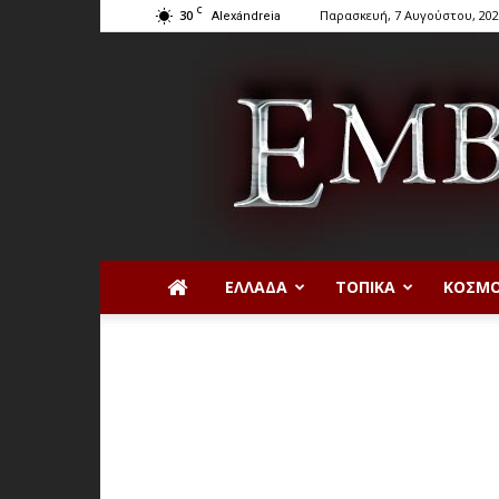
C
30
Παρασκευή, 7 Αυγούστου, 20
Alexándreia
ΕΛΛΆΔΑ
ΤΟΠΙΚΆ
ΚΌΣΜ