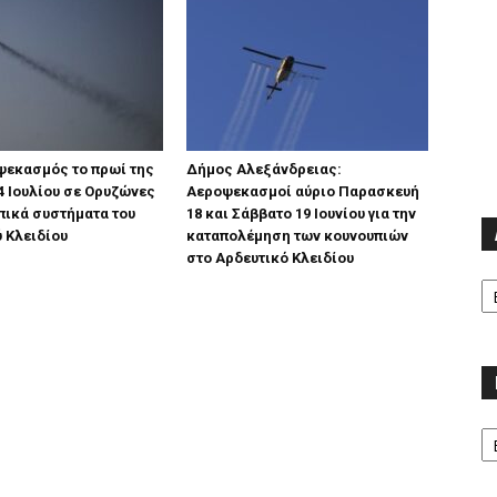
ψεκασμός το πρωί της
Δήμος Αλεξάνδρειας:
4 Ιουλίου σε Ορυζώνες
Αεροψεκασμοί αύριο Παρασκευή
πικά συστήματα του
18 και Σάββατο 19 Ιουνίου για την
 Κλειδίου
καταπολέμηση των κουνουπιών
στο Αρδευτικό Κλειδίου
Α
Κα