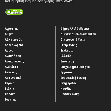
Καθημερινή ενημέρωση χωρίς υπερβολές
Αγροτικά
Δήμος Αλεξάνδρειας
Αθήνα
Διαγωνισμοί-Διακηρύξεις
Αθλητισμός
Διατροφή & Υγεία
Αλεξάνδρεια
Εκδηλώσεις
Άμυνα
Εκκλησία
Ανακλήσεις
Ελλάδα
Ανακοινώσεις
Επιστήμη
Ανέκδοτα
Επιχειρηματικότητα
Απόψεις
Εργασία
Αστυνομικά
Ευρωπαϊκή Ένωση
Βέροια
Εφημερίδες
Βιβλία
Ημαθία
Βότανα
Θεσσαλονίκη
Γυναίκα