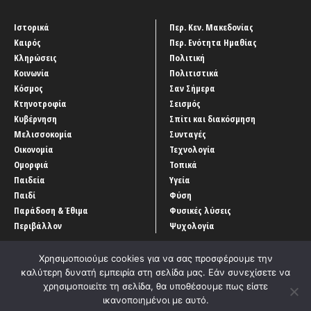
Ιστορικά
Περ. Κεν. Μακεδονίας
Καιρός
Περ. Ενότητα Ημαθίας
Κληρώσεις
Πολιτική
Κοινωνία
Πολιτιστικά
Κόσμος
Σαν Σήμερα
Κτηνοτροφία
Σεισμός
Κυβέρνηση
Σπίτι και διακόσμηση
Μελισσοκομία
Συνταγές
Οικονομία
Τεχνολογία
Ομορφιά
Τοπικά
Παιδεία
Υγεία
Παιδί
Φύση
Παράδοση & Έθιμα
Φυσικές λύσεις
Περιβάλλον
Ψυχολογία
Χρησιμοποιούμε cookies για να σας προσφέρουμε την
καλύτερη δυνατή εμπειρία στη σελίδα μας. Εάν συνεχίσετε να
χρησιμοποιείτε τη σελίδα, θα υποθέσουμε πως είστε
ικανοποιημένοι με αυτό.
Αρχική
‘Οροι χρήσης
Αρχείο Άρθρων
Επικοινωνία