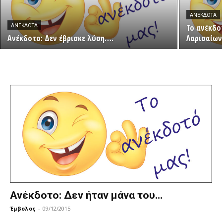
ΑΝΈΚΔΟΤΑ
Το ανέκδο
ΑΝΈΚΔΟΤΑ
Ανέκδοτο: Δεν έβρισκε λύση….
Λαρισαίω
Ανέκδοτο: Δεν ήταν μάνα του…
Έμβολος
-
09/12/2015