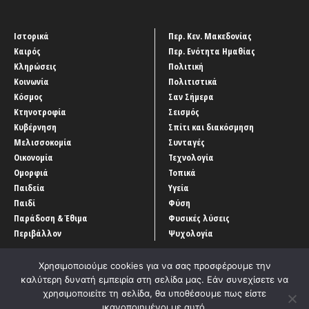
Ιστορικά
Περ. Κεν. Μακεδονίας
Καιρός
Περ. Ενότητα Ημαθίας
Κληρώσεις
Πολιτική
Κοινωνία
Πολιτιστικά
Κόσμος
Σαν Σήμερα
Κτηνοτροφία
Σεισμός
Κυβέρνηση
Σπίτι και διακόσμηση
Μελισσοκομία
Συνταγές
Οικονομία
Τεχνολογία
Ομορφιά
Τοπικά
Παιδεία
Υγεία
Παιδί
Φύση
Παράδοση & Έθιμα
Φυσικές λύσεις
Περιβάλλον
Ψυχολογία
Χρησιμοποιούμε cookies για να σας προσφέρουμε την
καλύτερη δυνατή εμπειρία στη σελίδα μας. Εάν συνεχίσετε να
χρησιμοποιείτε τη σελίδα, θα υποθέσουμε πως είστε
ικανοποιημένοι με αυτό.
Αρχική
‘Οροι χρήσης
Αρχείο Άρθρων
Επικοινωνία