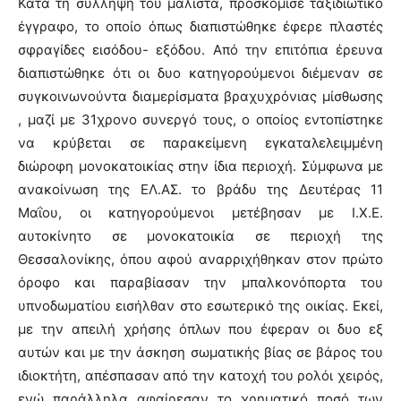
Κατά τη σύλληψή του μάλιστα, προσκόμισε ταξιδιωτικό
έγγραφο, το οποίο όπως διαπιστώθηκε έφερε πλαστές
σφραγίδες εισόδου- εξόδου. Από την επιτόπια έρευνα
διαπιστώθηκε ότι οι δυο κατηγορούμενοι διέμεναν σε
συγκοινωνούντα διαμερίσματα βραχυχρόνιας μίσθωσης
, μαζί με 31χρονο συνεργό τους, ο οποίος εντοπίστηκε
να κρύβεται σε παρακείμενη εγκαταλελειμμένη
διώροφη μονοκατοικίας στην ίδια περιοχή. Σύμφωνα με
ανακοίνωση της ΕΛ.ΑΣ. το βράδυ της Δευτέρας 11
Μαΐου, οι κατηγορούμενοι μετέβησαν με Ι.Χ.Ε.
αυτοκίνητο σε μονοκατοικία σε περιοχή της
Θεσσαλονίκης, όπου αφού αναρριχήθηκαν στον πρώτο
όροφο και παραβίασαν την μπαλκονόπορτα του
υπνοδωματίου εισήλθαν στο εσωτερικό της οικίας. Εκεί,
με την απειλή χρήσης όπλων που έφεραν οι δυο εξ
αυτών και με την άσκηση σωματικής βίας σε βάρος του
ιδιοκτήτη, απέσπασαν από την κατοχή του ρολόι χειρός,
ενώ παράλληλα αφαίρεσαν το χρηματικό ποσό των