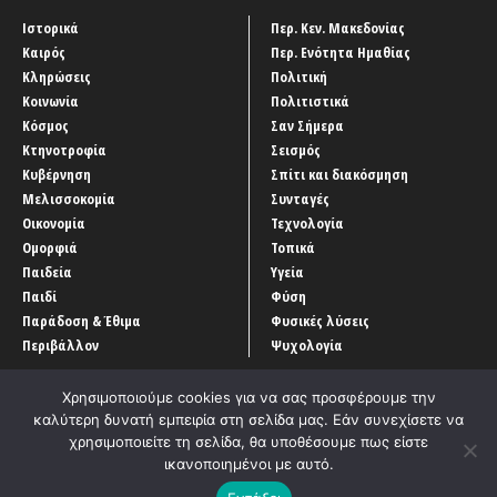
Ιστορικά
Περ. Κεν. Μακεδονίας
Καιρός
Περ. Ενότητα Ημαθίας
Κληρώσεις
Πολιτική
Κοινωνία
Πολιτιστικά
Κόσμος
Σαν Σήμερα
Κτηνοτροφία
Σεισμός
Κυβέρνηση
Σπίτι και διακόσμηση
Μελισσοκομία
Συνταγές
Οικονομία
Τεχνολογία
Ομορφιά
Τοπικά
Παιδεία
Υγεία
Παιδί
Φύση
Παράδοση & Έθιμα
Φυσικές λύσεις
Περιβάλλον
Ψυχολογία
Χρησιμοποιούμε cookies για να σας προσφέρουμε την
καλύτερη δυνατή εμπειρία στη σελίδα μας. Εάν συνεχίσετε να
χρησιμοποιείτε τη σελίδα, θα υποθέσουμε πως είστε
ικανοποιημένοι με αυτό.
Αρχική
‘Οροι χρήσης
Αρχείο Άρθρων
Επικοινωνία