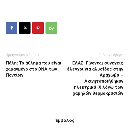
Προηγούμενο άρθρο
Επόμενο άρθρο
Πάλη: Το άθλημα που είναι
EΛΑΣ: Γίνονται συνεχείς
χαραγμένο στο DNA των
έλεγχοι για αλυσίδες στην
Ποντίων
Αράχωβα –
Ακινητοποιήθηκαν
ηλεκτρικά ΙΧ λόγω των
χαμηλών θερμοκρασιών
Έμβολος