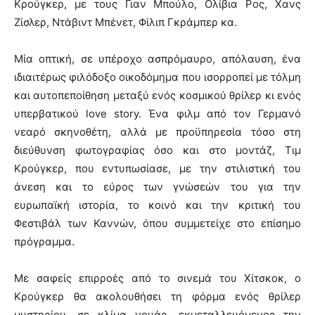
Κρούγκερ, με τους Γιαν Μπούλο, Ολίβια Ρος, Χανς
Ζίσλερ, Ντάβιντ Μπένετ, Φίλιπ Γκράμπερ κα.
Μία οπτική, σε υπέροχο ασπρόμαυρο, απόλαυση, ένα
ιδιαιτέρως φιλόδοξο οικοδόμημα που ισορροπεί με τόλμη
και αυτοπεποίθηση μεταξύ ενός κοσμικού θρίλερ κι ενός
υπερβατικού love story. Ένα φιλμ από τον Γερμανό
νεαρό σκηνοθέτη, αλλά με προϋπηρεσία τόσο στη
διεύθυνση φωτογραφίας όσο και στο μοντάζ, Τιμ
Κρούγκερ, που εντυπωσίασε, με την στιλιστική του
άνεση και το εύρος των γνώσεών του για την
ευρωπαϊκή ιστορία, το κοινό και την κριτική του
Φεστιβάλ των Καννών, όπου συμμετείχε στο επίσημο
πρόγραμμα.
Με σαφείς επιρροές από το σινεμά του Χίτσκοκ, ο
Κρούγκερ θα ακολουθήσει τη φόρμα ενός θρίλερ
μυστηρίου, σε κλίμα νουάρ, εκμεταλλευόμενος την