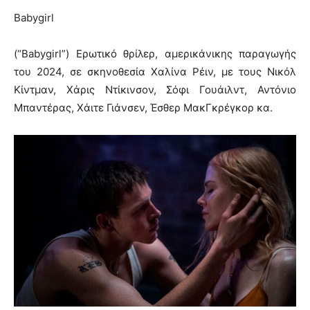
Babygirl
(“Babygirl”) Ερωτικό θρίλερ, αμερικάνικης παραγωγής
του 2024, σε σκηνοθεσία Χαλίνα Ρέιν, με τους Νικόλ
Κίντμαν, Χάρις Ντίκινσον, Σόφι Γουάιλντ, Αντόνιο
Μπαντέρας, Χάιτε Γιάνσεν, Έσθερ ΜακΓκρέγκορ κα.