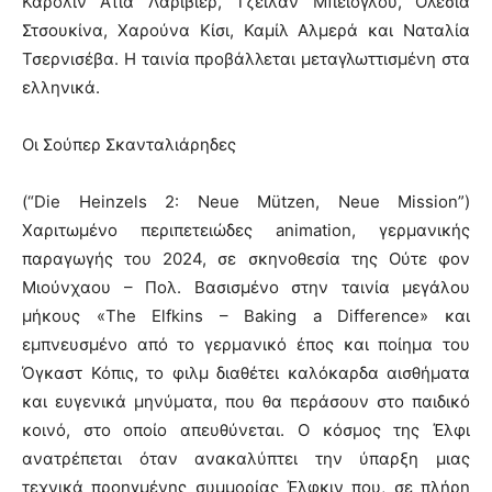
Καρολίν Ατιά Λαριβιέρ, Τζεϊλάν Μπεϊογλού, Ολέσια
Στσουκίνα, Χαρούνα Κίσι, Καμίλ Αλμερά και Ναταλία
Τσερνισέβα. Η ταινία προβάλλεται μεταγλωττισμένη στα
ελληνικά.
Οι Σούπερ Σκανταλιάρηδες
(“Die Heinzels 2: Neue Mützen, Neue Mission”)
Χαριτωμένο περιπετειώδες animation, γερμανικής
παραγωγής του 2024, σε σκηνοθεσία της Ούτε φον
Μιούνχαου – Πολ. Βασισμένο στην ταινία μεγάλου
μήκους «The Elfkins – Baking a Difference» και
εμπνευσμένο από το γερμανικό έπος και ποίημα του
Όγκαστ Κόπις, το φιλμ διαθέτει καλόκαρδα αισθήματα
και ευγενικά μηνύματα, που θα περάσουν στο παιδικό
κοινό, στο οποίο απευθύνεται. Ο κόσμος της Έλφι
ανατρέπεται όταν ανακαλύπτει την ύπαρξη μιας
τεχνικά προηγμένης συμμορίας Έλφκιν που, σε πλήρη