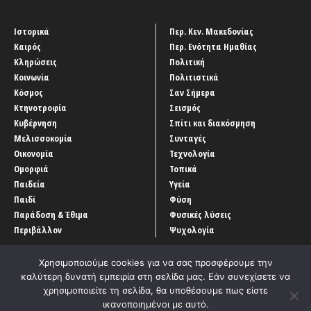
Ιστορικά
Περ. Κεν. Μακεδονίας
Καιρός
Περ. Ενότητα Ημαθίας
Κληρώσεις
Πολιτική
Κοινωνία
Πολιτιστικά
Κόσμος
Σαν Σήμερα
Κτηνοτροφία
Σεισμός
Κυβέρνηση
Σπίτι και διακόσμηση
Μελισσοκομία
Συνταγές
Οικονομία
Τεχνολογία
Ομορφιά
Τοπικά
Παιδεία
Υγεία
Παιδί
Φύση
Παράδοση & Έθιμα
Φυσικές λύσεις
Περιβάλλον
Ψυχολογία
Χρησιμοποιούμε cookies για να σας προσφέρουμε την
καλύτερη δυνατή εμπειρία στη σελίδα μας. Εάν συνεχίσετε να
χρησιμοποιείτε τη σελίδα, θα υποθέσουμε πως είστε
ικανοποιημένοι με αυτό.
Αρχική
‘Οροι χρήσης
Αρχείο Άρθρων
Επικοινωνία