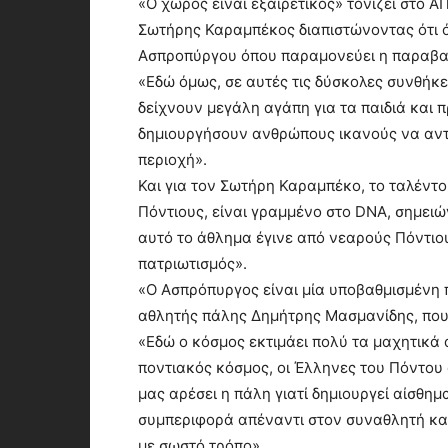
«Ο χώρος είναι εξαιρετικός» τονίζει στο
Σωτήρης Καραμπέκος διαπιστώνοντας ότι ό
Ασπροπύργου όπου παραμονεύει η παραβα
«Εδώ όμως, σε αυτές τις δύσκολες συνθήκε
δείχνουν μεγάλη αγάπη για τα παιδιά και
δημιουργήσουν ανθρώπους ικανούς να αντ
περιοχή».
Και για τον Σωτήρη Καραμπέκο, το ταλέντο
Πόντιους, είναι γραμμένο στο DNA, σημειών
αυτό το άθλημα έγινε από νεαρούς Πόντιου
πατριωτισμός».
«Ο Ασπρόπυργος είναι μία υποβαθμισμένη π
αθλητής πάλης Δημήτρης Μασμανίδης, που 
«Εδώ ο κόσμος εκτιμάει πολύ τα μαχητικά α
ποντιακός κόσμος, οι Έλληνες του Πόντου 
μας αρέσει η πάλη γιατί δημιουργεί αίσθημ
συμπεριφορά απέναντι στον συναθλητή κα
με σωστό τρόπο».