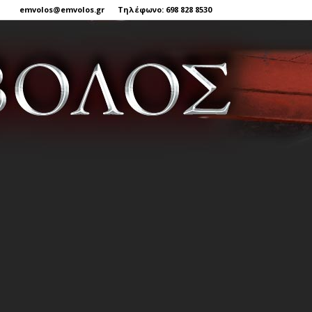
emvolos@emvolos.gr
Τηλέφωνο: 698 828 8530
Έμβολος