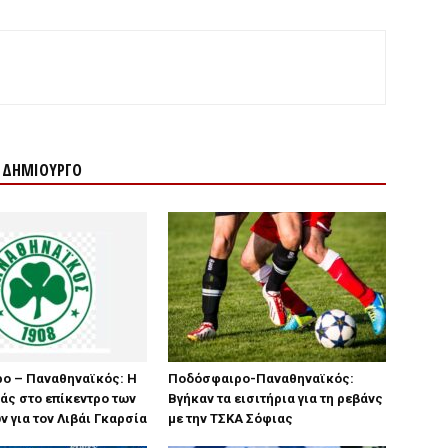
Ν ΔΗΜΙΟΥΡΓΟ
ο – Παναθηναϊκός: Η
Ποδόσφαιρο-Παναθηναϊκός:
άς στο επίκεντρο των
Βγήκαν τα εισιτήρια για τη ρεβάνς
 για τον Λιβάι Γκαρσία
με την ΤΣΚΑ Σόφιας