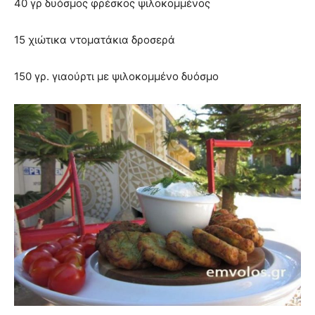
40 γρ δυόσμος φρέσκος ψιλοκομμένος
15 χιώτικα ντοματάκια δροσερά
150 γρ. γιαούρτι με ψιλοκομμένο δυόσμο