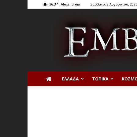
C
36.3
Σάββατο, 8 Αυγούστου, 202
Alexándreia
ΕΛΛΆΔΑ
ΤΟΠΙΚΆ
ΚΌΣΜ