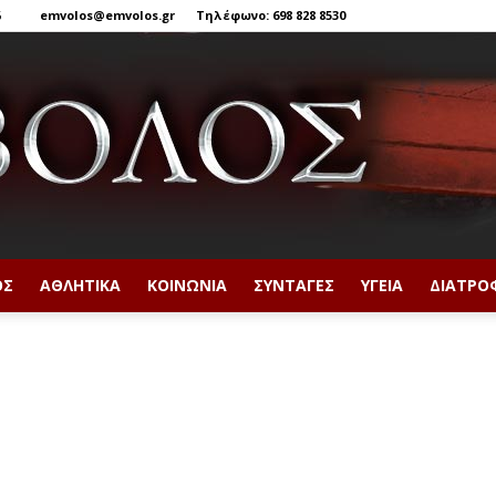
6
emvolos@emvolos.gr
Τηλέφωνο: 698 828 8530
ΟΣ
ΑΘΛΗΤΙΚΆ
ΚΟΙΝΩΝΊΑ
ΣΥΝΤΑΓΈΣ
ΥΓΕΊΑ
ΔΙΑΤΡΟ
Έμβολος