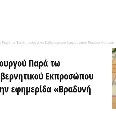
 Παρά τω Πρωθυπουργώ και Κυβερνητικού Εκπροσώπου Παύλου Μαρινάκη σ
ουργού Παρά τω
βερνητικού Εκπροσώπου
ην εφημερίδα «Βραδυνή