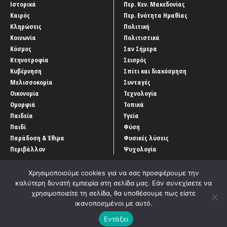
Ιστορικά
Περ. Κεν. Μακεδονίας
Καιρός
Περ. Ενότητα Ημαθίας
Κληρώσεις
Πολιτική
Κοινωνία
Πολιτιστικά
Κόσμος
Σαν Σήμερα
Κτηνοτροφία
Σεισμός
Κυβέρνηση
Σπίτι και διακόσμηση
Μελισσοκομία
Συνταγές
Οικονομία
Τεχνολογία
Ομορφιά
Τοπικά
Παιδεία
Υγεία
Παιδί
Φύση
Παράδοση & Έθιμα
Φυσικές λύσεις
Περιβάλλον
Ψυχολογία
Χρησιμοποιούμε cookies για να σας προσφέρουμε την
καλύτερη δυνατή εμπειρία στη σελίδα μας. Εάν συνεχίσετε να
χρησιμοποιείτε τη σελίδα, θα υποθέσουμε πως είστε
ικανοποιημένοι με αυτό.
Αρχική
‘Οροι χρήσης
Αρχείο Άρθρων
Επικοινωνία
Εντάξει
Developed by
Entercom Technologies