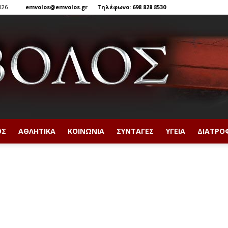
026
emvolos@emvolos.gr
Τηλέφωνο: 698 828 8530
ΟΣ
ΑΘΛΗΤΙΚΆ
ΚΟΙΝΩΝΊΑ
ΣΥΝΤΑΓΈΣ
ΥΓΕΊΑ
ΔΙΑΤΡΟ
Έμβολος