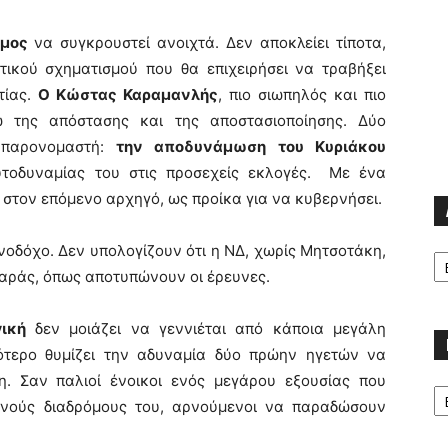
υμος
να συγκρουστεί ανοιχτά. Δεν αποκλείει τίποτα,
τικού σχηματισμού που θα επιχειρήσει να τραβήξει
τίας.
Ο Κώστας Καραμανλής
, πιο σιωπηλός και πιο
ω της απόστασης και της αποστασιοποίησης. Δύο
ς παρονομαστή:
την αποδυνάμωση του Κυριάκου
υτοδυναμίας του στις προσεχείς εκλογές. Με ένα
 στον επόμενο αρχηγό, ως προίκα για να κυβερνήσει.
Α
νοδόχο. Δεν υπολογίζουν ότι η ΝΔ, χωρίς Μητσοτάκη,
αράς, όπως αποτυπώνουν οι έρευνες.
γική
δεν μοιάζει να γεννιέται από κάποια μεγάλη
σότερο θυμίζει την αδυναμία δύο πρώην ηγετών να
η. Σαν παλιοί ένοικοι ενός μεγάρου εξουσίας που
Κα
εινούς διαδρόμους του, αρνούμενοι να παραδώσουν