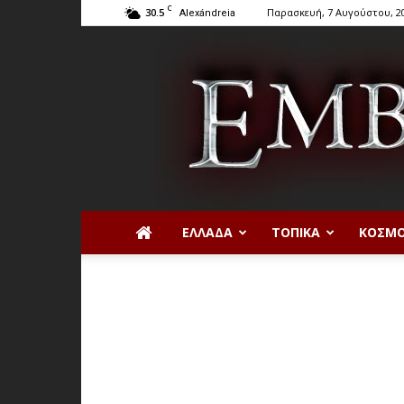
C
30.5
Παρασκευή, 7 Αυγούστου, 2
Alexándreia
ΕΛΛΆΔΑ
ΤΟΠΙΚΆ
ΚΌΣΜ