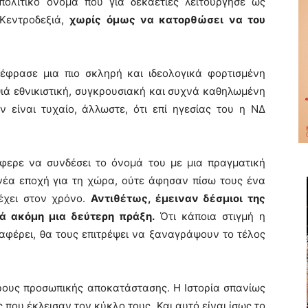
ολιτικό όνομα που για δεκαετίες λειτούργησε ως
Κεντροδεξιά,
χωρίς όμως να κατορθώσει να του
ξέφρασε μια πιο σκληρή και ιδεολογικά φορτισμένη
θιά εθνικιστική, συγκρουσιακή και συχνά καθηλωμένη
 είναι τυχαίο, άλλωστε, ότι επί ηγεσίας του η ΝΔ
άφερε να συνδέσει το όνομά του με μια πραγματική
νέα εποχή για τη χώρα, ούτε άφησαν πίσω τους ένα
έχει στον χρόνο.
Αντιθέτως, έμειναν δέσμιοι της
τά ακόμη μια δεύτερη πράξη.
Ότι κάποια στιγμή η
ναφέρει, θα τους επιτρέψει να ξαναγράψουν το τέλος
όρους προσωπικής αποκατάστασης. Η Ιστορία σπανίως
ς που έκλεισαν τον κύκλο τους. Και αυτό είναι ίσως το