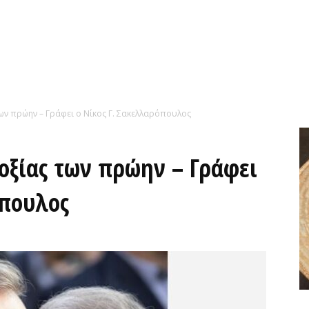
των πρώην – Γράφει ο Νίκος Γ. Σακελλαρόπουλος
δοξίας των πρώην – Γράφει
όπουλος