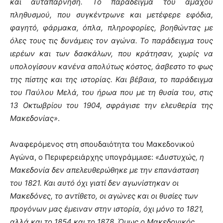
και αυταπάρνηση. Το παράδειγμα του άμαχου
πληθυσμού, που συγκέντρωνε και μετέφερε εφόδια,
φαγητό, φάρμακα, όπλα, πληροφορίες, βοηθώντας με
όλες τους τις δυνάμεις τον αγώνα. Το παράδειγμα τους
ιερέων και των δασκάλων, που κράτησαν, χωρίς να
υπολογίσουν κανένα απολύτως κόστος, άσβεστο το φως
της πίστης και της ιστορίας. Και βέβαια, το παράδειγμα
του Παύλου Μελά, του ήρωα που με τη θυσία του, στις
13 Οκτωβρίου του 1904, σφράγισε την ελευθερία της
Μακεδονίας»
.
Αναφερόμενος στη σπουδαιότητα του Μακεδονικού
Αγώνα, ο Περιφερειάρχης υπογράμμισε:
«Δυστυχώς, η
Μακεδονία δεν απελευθερώθηκε με την επανάσταση
του 1821. Και αυτό όχι γιατί δεν αγωνίστηκαν οι
Μακεδόνες, το αντίθετο, οι αγώνες και οι θυσίες των
προγόνων μας έμειναν στην ιστορία, όχι μόνο το 1821,
αλλά και το 1854 και το 1878. Όμως ο Μακεδονικός