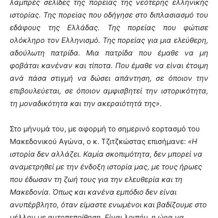
λαμπρές σελίδες της πορείας της νεότερης ελληνικής
ιστορίας. Της πορείας που οδήγησε στο διπλασιασμό του
εδάφους της Ελλάδας. Της πορείας που φώτισε
ολόκληρο τον Ελληνισμό. Της πορείας για μια ελεύθερη,
αδούλωτη πατρίδα. Μια πατρίδα που έμαθε να μη
φοβάται κανέναν και τίποτα. Που έμαθε να είναι έτοιμη
ανά πάσα στιγμή να δώσει απάντηση, σε όποιον την
επιβουλεύεται, σε όποιον αμφισβητεί την ιστορικότητα,
τη μοναδικότητα και την ακεραιότητά της
»
.
Στο μήνυμά του, με αφορμή το σημερινό εορτασμό του
Μακεδονικού Αγώνα, ο κ. Τζιτζκώστας επισήμανε:
«Η
ιστορία δεν αλλάζει. Καμία σκοπιμότητα, δεν μπορεί να
αναμετρηθεί με την ένδοξη ιστορία μας, με τους ήρωες
που έδωσαν τη ζωή τους για την ελευθερία και τη
Μακεδονία. Όπως και κανένα εμπόδιο δεν είναι
ανυπέρβλητο, όταν είμαστε ενωμένοι και βαδίζουμε στο
μέλλον με αυτοπεποίθηση. Είναι λοιπόν, η ώρα να