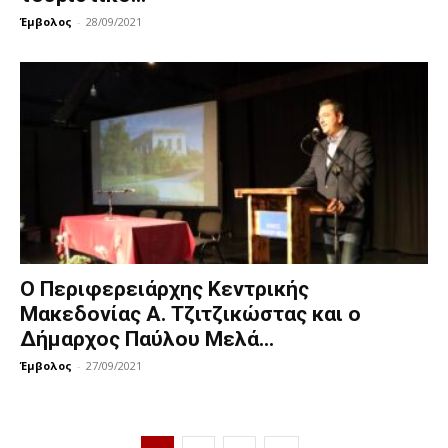
Έμβολος
-
28/09/2021
Ο Περιφερειάρχης Κεντρικής
Μακεδονίας Α. Τζιτζικώστας και ο
Δήμαρχος Παύλου Μελά...
Έμβολος
-
27/09/2021