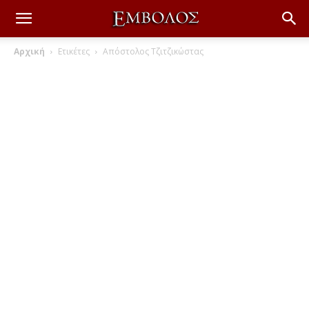
Αρχική
Ετικέτες
Απόστολος Τζιτζικώστας