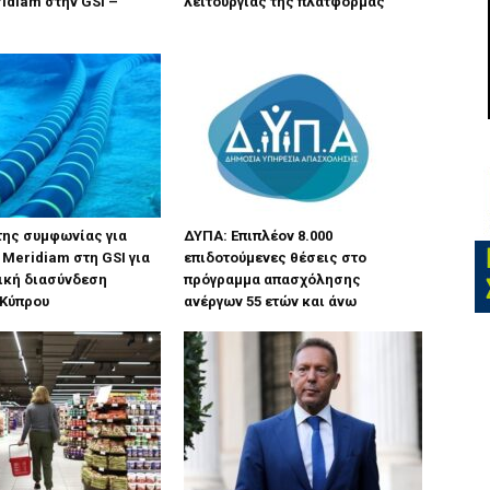
idiam στην GSI –
λειτουργίας της πλατφόρμας
της συμφωνίας για
ΔΥΠΑ: Επιπλέον 8.000
 Meridiam στη GSI για
επιδοτούμενες θέσεις στο
ική διασύνδεση
πρόγραμμα απασχόλησης
 Κύπρου
ανέργων 55 ετών και άνω