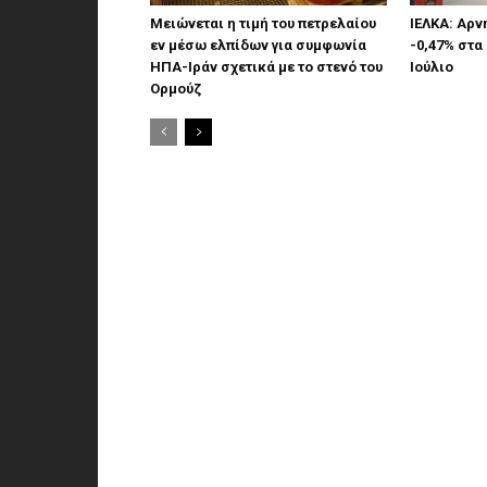
Μειώνεται η τιμή του πετρελαίου
ΙΕΛΚΑ: Αρ
εν μέσω ελπίδων για συμφωνία
-0,47% στα
ΗΠΑ-Ιράν σχετικά με το στενό του
Ιούλιο
Ορμούζ