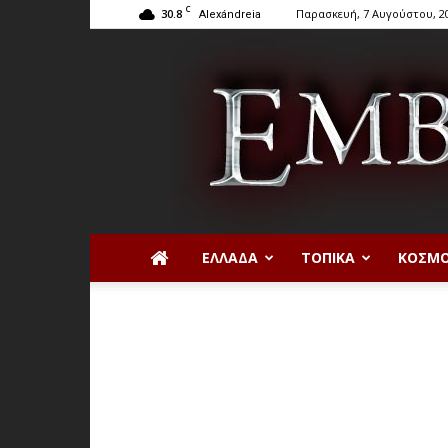
C
30.8
Παρασκευή, 7 Αυγούστου, 2
Alexándreia
ΕΛΛΆΔΑ
ΤΟΠΙΚΆ
ΚΌΣΜ