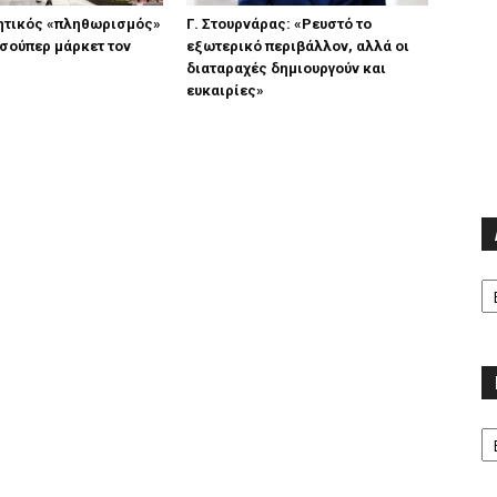
νητικός «πληθωρισμός»
Γ. Στουρνάρας: «Ρευστό το
 σούπερ μάρκετ τον
εξωτερικό περιβάλλον, αλλά οι
διαταραχές δημιουργούν και
ευκαιρίες»
Α
Κα