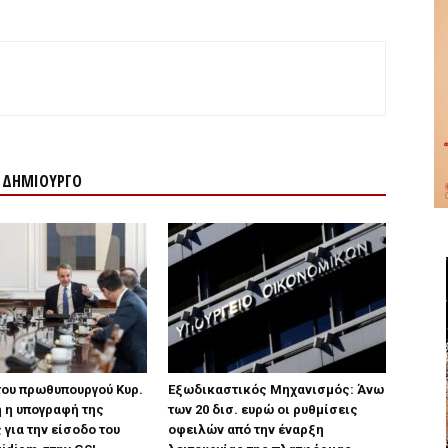
Ν ΔΗΜΙΟΥΡΓΟ
του πρωθυπουργού Κυρ.
Εξωδικαστικός Μηχανισμός: Άνω
 η υπογραφή της
των 20 δισ. ευρώ οι ρυθμίσεις
για την είσοδο του
οφειλών από την έναρξη