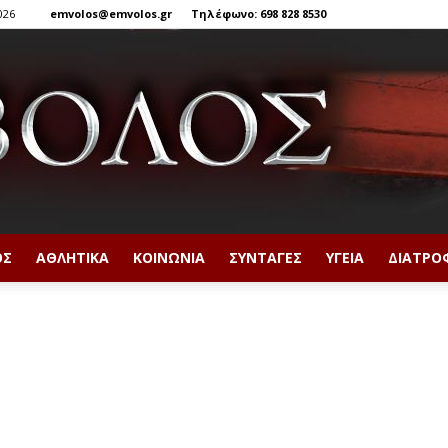
026
emvolos@emvolos.gr
Τηλέφωνο: 698 828 8530
ΟΣ
ΑΘΛΗΤΙΚΆ
ΚΟΙΝΩΝΊΑ
ΣΥΝΤΑΓΈΣ
ΥΓΕΊΑ
ΔΙΑΤΡΟ
Έμβολος