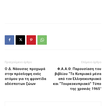
Προηγούμενο άρθρο
Επόμενο άρθρο
Ο Δ. Νάουσας προχωρά
Φ.Α.Α.Θ: Παρουσίαση του
στην πρόσληψη ενός
βιβλίου “Το Κυπριακό μέσα
ατόμου για τη φροντίδα
από τον Ελληνοκυπριακό
αδέσποτων ζώων
και “Τουρκοκυπριακό” Τύπο
της χρονιάς 1965″