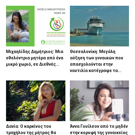
Μιχαηλίδης Δημήτριος: Μια
Θεσσαλονίκη: Μεγάλη
εθελόντρια μητέρα από ένα
αύξηση των γυναικών που
μικρό χωριό, σε Διεθνές...
απασχολούνται στην
ναυτιλία κατέγραψε τα...
Δανία: Ο καρκίνος του
Άννα Γουίλσον από το μηδέν
τραχήλου της μήτρας θα
στην κορυφή της γυναικείας