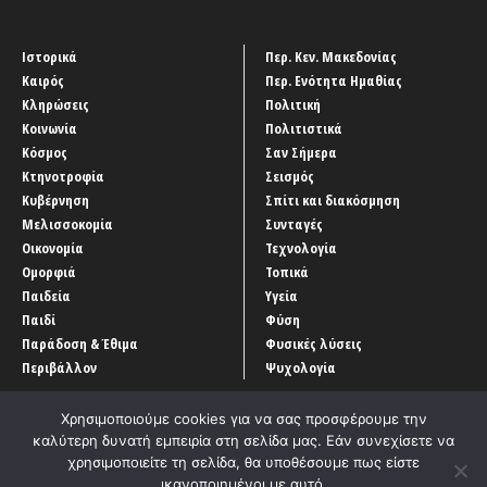
Ιστορικά
Περ. Κεν. Μακεδονίας
Καιρός
Περ. Ενότητα Ημαθίας
Κληρώσεις
Πολιτική
Κοινωνία
Πολιτιστικά
Κόσμος
Σαν Σήμερα
Κτηνοτροφία
Σεισμός
Κυβέρνηση
Σπίτι και διακόσμηση
Μελισσοκομία
Συνταγές
Οικονομία
Τεχνολογία
Ομορφιά
Τοπικά
Παιδεία
Υγεία
Παιδί
Φύση
Παράδοση & Έθιμα
Φυσικές λύσεις
Περιβάλλον
Ψυχολογία
Χρησιμοποιούμε cookies για να σας προσφέρουμε την
καλύτερη δυνατή εμπειρία στη σελίδα μας. Εάν συνεχίσετε να
χρησιμοποιείτε τη σελίδα, θα υποθέσουμε πως είστε
ικανοποιημένοι με αυτό.
Αρχική
‘Οροι χρήσης
Αρχείο Άρθρων
Επικοινωνία