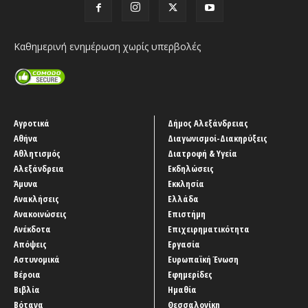
Καθημερινή ενημέρωση χωρίς υπερβολές
Αγροτικά
Δήμος Αλεξάνδρειας
Αθήνα
Διαγωνισμοί-Διακηρύξεις
Αθλητισμός
Διατροφή & Υγεία
Αλεξάνδρεια
Εκδηλώσεις
Άμυνα
Εκκλησία
Ανακλήσεις
Ελλάδα
Ανακοινώσεις
Επιστήμη
Ανέκδοτα
Επιχειρηματικότητα
Απόψεις
Εργασία
Αστυνομικά
Ευρωπαϊκή Ένωση
Βέροια
Εφημερίδες
Βιβλία
Ημαθία
Βότανα
Θεσσαλονίκη