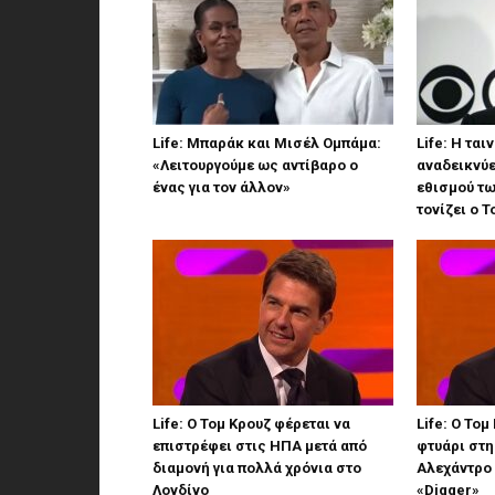
Life: Μπαράκ και Μισέλ Ομπάμα:
Life: Η ται
«Λειτουργούμε ως αντίβαρο ο
αναδεικνύε
ένας για τον άλλον»
εθισμού τω
τονίζει ο 
Life: Ο Τομ Κρουζ φέρεται να
Life: Ο Τομ
επιστρέφει στις ΗΠΑ μετά από
φτυάρι στη 
διαμονή για πολλά χρόνια στο
Αλεχάντρο 
Λονδίνο
«Digger»