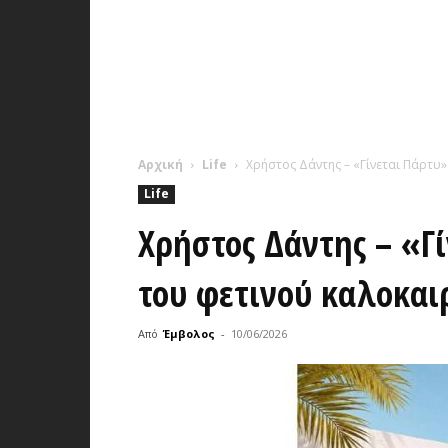
Αρχική
Life
Χρήστος Δάντης – «Γίνεται Πάρτυ»
Life
Χρήστος Δάντης – «Γί
του φετινού καλοκαι
Από
Έμβολος
-
10/06/2026