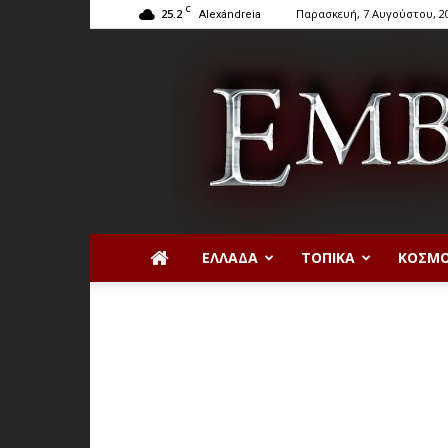
C
25.2
Παρασκευή, 7 Αυγούστου, 2
Alexándreia
ΕΛΛΆΔΑ
ΤΟΠΙΚΆ
ΚΌΣΜ