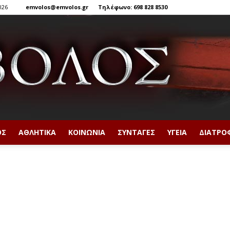
026
emvolos@emvolos.gr
Τηλέφωνο: 698 828 8530
ΟΣ
ΑΘΛΗΤΙΚΆ
ΚΟΙΝΩΝΊΑ
ΣΥΝΤΑΓΈΣ
ΥΓΕΊΑ
ΔΙΑΤΡΟ
Έμβολος