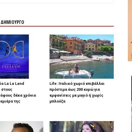
Ν ΔΗΜΙΟΥΡΓΟ
νία La La Land
Life: Ιταλικό χωριό επιβάλλει
 στους
πρόστιμα έως 200 ευρώ για
ράφους δέκα χρόνια
εμφανίσεις με μαγιό ή χωρίς
ρεμιέρα της
μπλούζα