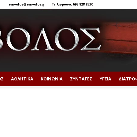
emvolos@emvolos.gr
Τηλέφωνο: 698 828 8530
ΟΣ
ΑΘΛΗΤΙΚΆ
ΚΟΙΝΩΝΊΑ
ΣΥΝΤΑΓΈΣ
ΥΓΕΊΑ
ΔΙΑΤΡΟ
Έμβολος