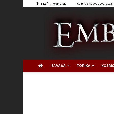
C
31.9
Πέμπτη, 6 Αυγούστου, 2026
Alexándreia
ΕΛΛΆΔΑ
ΤΟΠΙΚΆ
ΚΌΣΜ