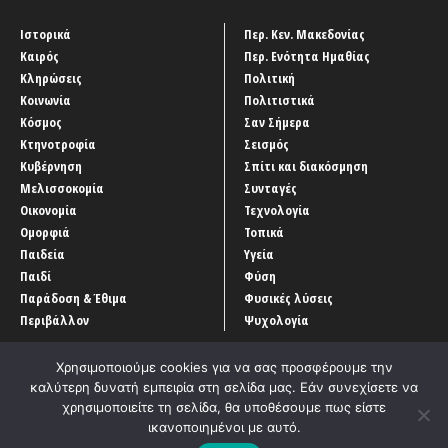
Ιστορικά
Περ. Κεν. Μακεδονίας
Καιρός
Περ. Ενότητα Ημαθίας
Κληρώσεις
Πολιτική
Κοινωνία
Πολιτιστικά
Κόσμος
Σαν Σήμερα
Κτηνοτροφία
Σεισμός
Κυβέρνηση
Σπίτι και διακόσμηση
Μελισσοκομία
Συνταγές
Οικονομία
Τεχνολογία
Ομορφιά
Τοπικά
Παιδεία
Υγεία
Παιδί
Φύση
Παράδοση & Έθιμα
Φυσικές λύσεις
Περιβάλλον
Ψυχολογία
Χρησιμοποιούμε cookies για να σας προσφέρουμε την
καλύτερη δυνατή εμπειρία στη σελίδα μας. Εάν συνεχίσετε να
χρησιμοποιείτε τη σελίδα, θα υποθέσουμε πως είστε
ικανοποιημένοι με αυτό.
Αρχική
‘Οροι χρήσης
Αρχείο Άρθρων
Επικοινωνία