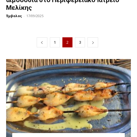
αιμοδοσία στο Περιφερειακό Ιατρείο
Μελίκης
Έμβολος
-
17/09/2025
1
2
3