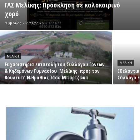
ΓΑΣ Μελίκης: Πρόσκληση σε καλοκαιρινό
χορό
Έμβολος
-
27/07/2026
ΜΕΛΊΚΗ
Ευχαριστήρια επιστολή του Συλλόγου Γονέων
ΜΕΛΊΚΗ
& Κηδεμόνων Γυμνασίου Μελίκης προς τον
Εθελοντικ
Βουλευτή Ν.Ημαθίας Τάσο Μπαρτζώκα
Σύλλογο 