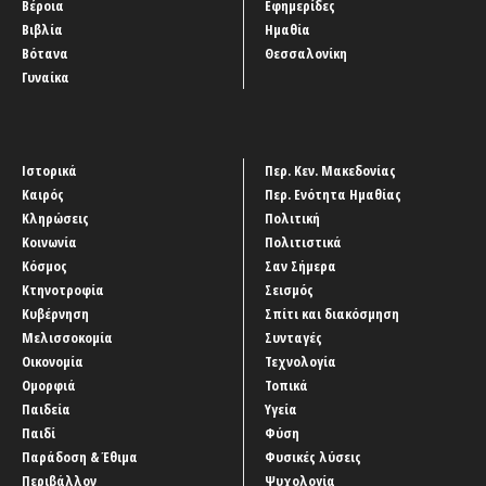
Βέροια
Εφημερίδες
Βιβλία
Ημαθία
Βότανα
Θεσσαλονίκη
Γυναίκα
Ιστορικά
Περ. Κεν. Μακεδονίας
Καιρός
Περ. Ενότητα Ημαθίας
Κληρώσεις
Πολιτική
Κοινωνία
Πολιτιστικά
Κόσμος
Σαν Σήμερα
Κτηνοτροφία
Σεισμός
Κυβέρνηση
Σπίτι και διακόσμηση
Μελισσοκομία
Συνταγές
Οικονομία
Τεχνολογία
Ομορφιά
Τοπικά
Παιδεία
Υγεία
Παιδί
Φύση
Παράδοση & Έθιμα
Φυσικές λύσεις
Περιβάλλον
Ψυχολογία