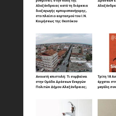
ρυθμίσεις στην πόλη της
Δράσεων Ε
Αλεξάνδρειας κατά τη διάρκεια
Αλεξάνδρε
διεξαγωγής εμποροπανήγυρης,
στο πλαίσιο εορτασμού του Ι.Ν.
Κοιμήσεως της Θεοτόκου
Ανοικτή επιστολή: Τι συμβαίνει
Τρίτη 18 Α
στην Ομάδα Δράσεων Ενεργών
έρχεται στ
Πολιτών Δήμου Αλεξάνδρειας;
μεγάλη συν