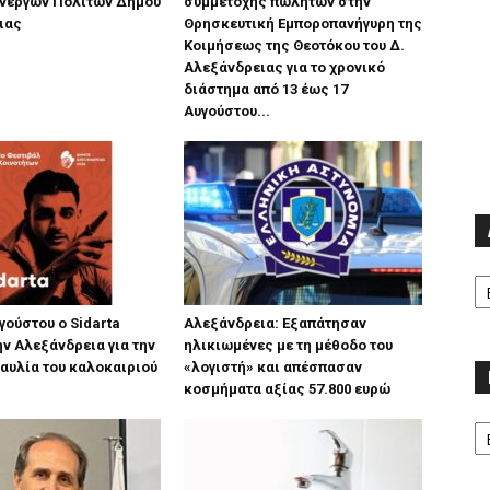
νεργών Πολιτών Δήμου
συμμετοχής πωλητών στην
ιας
Θρησκευτική Εμποροπανήγυρη της
Κοιμήσεως της Θεοτόκου του Δ.
Αλεξάνδρειας για το χρονικό
διάστημα από 13 έως 17
Αυγούστου...
Α
υγούστου ο Sidarta
Αλεξάνδρεια: Εξαπάτησαν
ην Αλεξάνδρεια για την
ηλικιωμένες με τη μέθοδο του
αυλία του καλοκαιριού
«λογιστή» και απέσπασαν
κοσμήματα αξίας 57.800 ευρώ
Κα