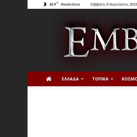
C
26.9
Σάββατο, 8 Αυγούστου, 202
Alexándreia
ΕΛΛΆΔΑ
ΤΟΠΙΚΆ
ΚΌΣΜ