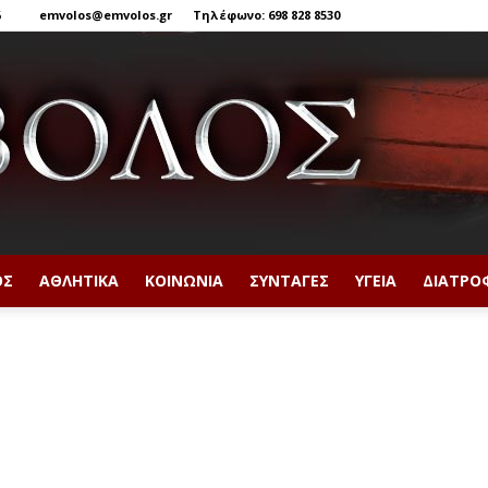
6
emvolos@emvolos.gr
Τηλέφωνο: 698 828 8530
ΟΣ
ΑΘΛΗΤΙΚΆ
ΚΟΙΝΩΝΊΑ
ΣΥΝΤΑΓΈΣ
ΥΓΕΊΑ
ΔΙΑΤΡΟ
Έμβολος