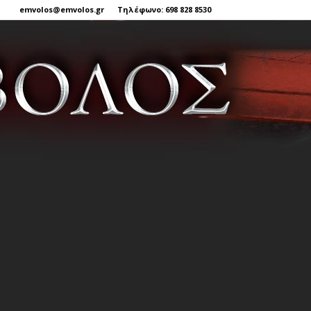
emvolos@emvolos.gr
Τηλέφωνο: 698 828 8530
Έμβολος