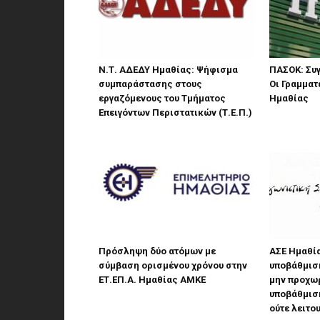
Ν.Τ. ΑΔΕΔΥ Ημαθίας: Ψήφισμα
ΠΑΣΟΚ: Συγ
συμπαράστασης στους
Οι Γραμματ
εργαζόμενους του Τμήματος
Ημαθίας
Επειγόντων Περιστατικών (Τ.Ε.Π.)
Πρόσληψη δύο ατόμων με
ΑΣΕ Ημαθία
σύμβαση ορισμένου χρόνου στην
υποβάθμιση
ΕΤ.ΕΠ.Α. Ημαθίας ΑΜΚΕ
μην προχω
υποβάθμισ
ούτε λειτο