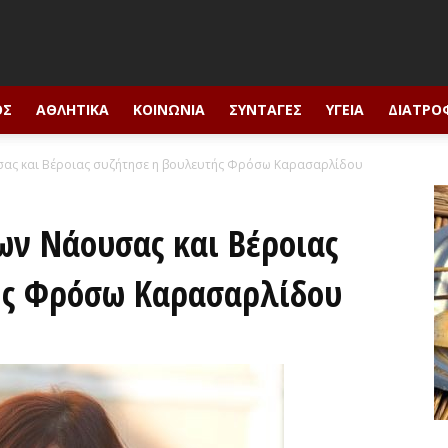
ΟΣ
ΑΘΛΗΤΙΚΆ
ΚΟΙΝΩΝΊΑ
ΣΥΝΤΑΓΈΣ
ΥΓΕΊΑ
ΔΙΑΤΡΟ
ας και Βέροιας συζήτησε η βουλευτής Φρόσω Καρασαρλίδου
ν Νάουσας και Βέροιας
ής Φρόσω Καρασαρλίδου