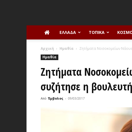
ΕΛΛΆΔΑ
ΤΟΠΙΚΆ
ΚΌΣΜ
Αρχική
Ημαθία
Ζητήματα Νοσοκομείων Νάουσ
Ημαθία
Ζητήματα Νοσοκομείω
συζήτησε η βουλευτ
Από
Έμβολος
-
09/03/2017