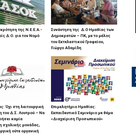
κρότηση της Ν.Ε.Ε.Α.-
Συνάντηση της Δ.Ο Ημαθίας των
είς Δ.Ο. για τον Νομό
Δημοκρατών – ΠΚ, με το μέλος
του Εκτελεστικού Γραφείου,
Γιώργο Αδαμίδη
ς: Όχι στη λειτουργική
Επιμελητήριο Ημαθίας:
 του Δ.Σ. Λουτρού – Να
Εκπαιδευτικό Σεμινάριο με θέμα
ρήσει καμία
«Διαχείριση Προσωπικού»
η σχολικής μονάδας,
υργική ούτε οργανική