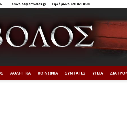
26
emvolos@emvolos.gr
Τηλέφωνο: 698 828 8530
ΟΣ
ΑΘΛΗΤΙΚΆ
ΚΟΙΝΩΝΊΑ
ΣΥΝΤΑΓΈΣ
ΥΓΕΊΑ
ΔΙΑΤΡΟ
Έμβολος