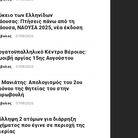
ύκειο των Ελληνίδων
άουσας: Πτήσεις πάνω από τη
άουσα, ΝΑΟΥΣΑ 2025, νέα έκδοση
μβολος
-
07/08/2026
ργατοϋπαλληλικό Κέντρο Βέροιας:
μοιβή αργίας 15ης Αυγούστου
μβολος
-
07/08/2026
. Μανιάτης: Aπολογισμός του 2ου
ρόνου της θητείας του στην
υρωβουλή
μβολος
-
07/08/2026
ύλληψη 2 ατόμων για διάρρηξη
χήματος που έγινε σε περιοχή της
ιερίας