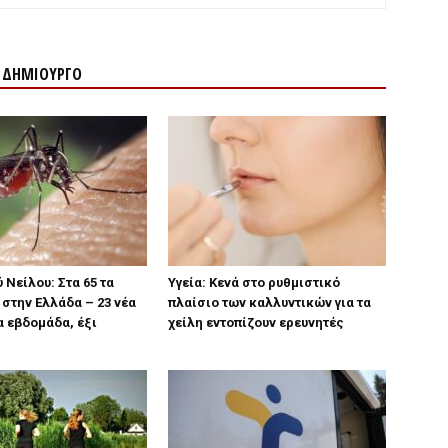
Ν ΔΗΜΙΟΥΡΓΟ
 Νείλου: Στα 65 τα
Υγεία: Κενά στο ρυθμιστικό
στην Ελλάδα – 23 νέα
πλαίσιο των καλλυντικών για τα
α εβδομάδα, έξι
χείλη εντοπίζουν ερευνητές