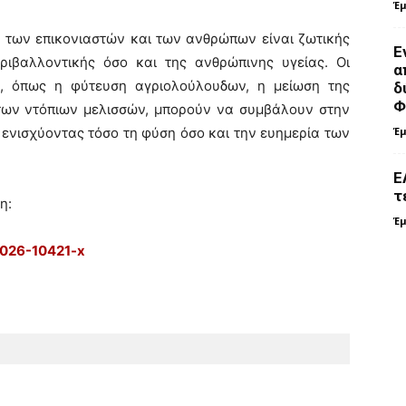
Έ
ύ των επικονιαστών και των ανθρώπων είναι ζωτικής
Ε
ριβαλλοντικής όσο και της ανθρώπινης υγείας. Οι
α
α, όπως η φύτευση αγριολούλουδων, η μείωση της
δ
Φ
των ντόπιων μελισσών, μπορούν να συμβάλουν στην
Έ
ενισχύοντας τόσο τη φύση όσο και την ευημερία των
Ε
τ
η:
Έ
-026-10421-x