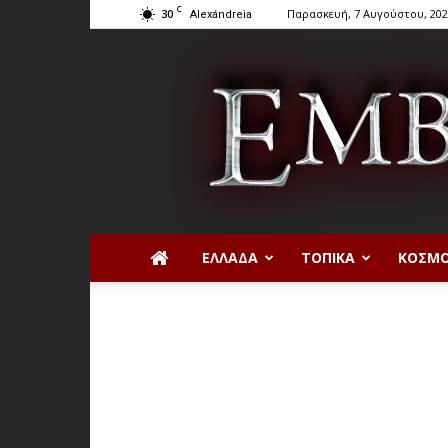
C
30
Παρασκευή, 7 Αυγούστου, 20
Alexándreia
ΕΛΛΆΔΑ
ΤΟΠΙΚΆ
ΚΌΣΜ