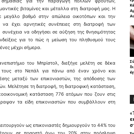
ής σημασίας για την παραγωγή πολλών φρούτων,
Κέ
αντικές βιταμίνες και μέταλλα στη διατροφή μας. Η
Αμ
σε μεγάλο βαθμό στην απώλεια οικοτόπων και την
Α
 να έχει αρνητικές συνέπειες στη διατροφή των
 συνέχεια να οδηγήσει σε αύξηση της θνησιμότητας
ενδείξεις για το πώς η μείωση του πληθυσμού τους
ένες μέχρι σήμερα.
Σύ
νεπιστήμιο του Μπρίστολ, διεξήγε μελέτη σε δέκα
δ
ς τους στο Νεπάλ για πάνω από έναν χρόνο και
έγ
σης μεταξύ των επικονιαστών, της απόδοσης των
ών. Μελέτησε τη διατροφή, τη διατροφική κατάσταση,
ικοοικονομική κατάσταση 776 ατόμων που ζουν στις
έγραψαν τα είδη επικονιαστών που συμβάλλουν στη
«
ε
σ
λειτουργούν ως επικονιαστές δημιουργούν το 44% του
σφέρουν σε ποσοστό άνω του 20% στην πρόσληψη
Έ