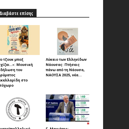
Διαβάστε επίσης
ο τζουκ μπoξ
Λύκειο των Ελληνίδων
ρχίζει…»: Μουσική
Νάουσας: Πτήσεις
κδήλωση του
πάνω από τη Νάουσα,
δρύματος
ΝΑΟΥΣΑ 2025, νέα...
ακελλαρίδη στο
ιτόχωρο
ργατοϋπαλληλικό
Γ. Μανιάτης: