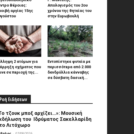
ντρο Βέροιας:
Aπολογισμός του 2ου
οιβή αργίας 15ης
χρόνου της θητείας του
υγούστου
στην Ευρωβουλή
λληψη 2 ατόμων για
Εντοπίστηκε φυτεία με
ιάρρηξη οχήματος που
περισσότερα από 2.000
ινε σε περιοχή της...
δενδρύλλια κάνναβης
σε δύσβατη δασική...
Ροή Ειδήσεων
Το τζουκ μπoξ αρχίζει…»: Μουσική
κδήλωση του Ιδρύματος Σακελλαρίδη
το Λιτόχωρο
μβολος
-
07/08/2026