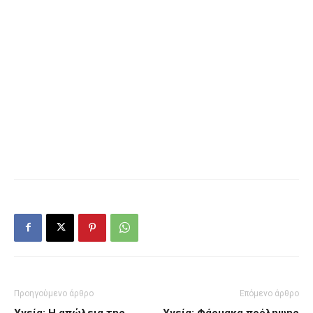
Προηγούμενο άρθρο
Επόμενο άρθρο
Υγεία: Η απώλεια της
Υγεία: Φάρμακα πρόληψης