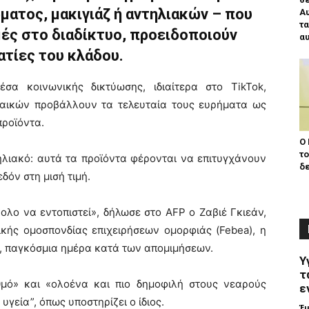
ατος, μακιγιάζ ή αντηλιακών – που
Α
τα
ές στο διαδίκτυο, προειδοποιούν
αυ
τίες του κλάδου.
έσα κοινωνικής δικτύωσης, ιδιαίτερα στο TikTok,
ναικών προβάλλουν τα τελευταία τους ευρήματα ως
ροϊόντα.
Ο 
το
ηλιακό: αυτά τα προϊόντα φέρονται να επιτυγχάνουν
δε
δόν στη μισή τιμή.
ολο να εντοπιστεί», δήλωσε στο AFP ο Ζαβιέ Γκιεάν,
κής ομοσπονδίας επιχειρήσεων ομορφιάς (Febea), η
υ, παγκόσμια ημέρα κατά των απομιμήσεων.
Υ
τ
θμό» και «ολοένα και πιο δημοφιλή στους νεαρούς
ε
υγεία”, όπως υποστηρίζει ο ίδιος.
Έ