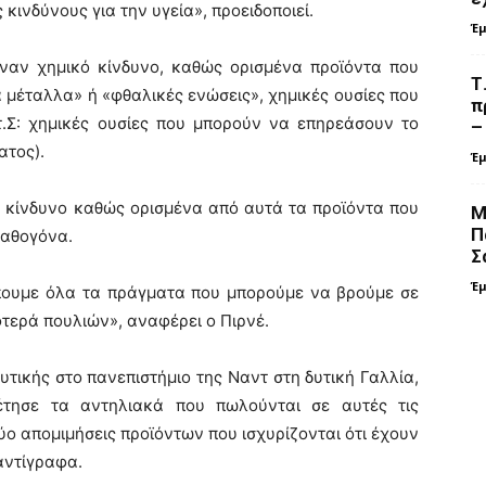
ινδύνους για την υγεία», προειδοποιεί.
Έ
έναν χημικό κίνδυνο, καθώς ορισμένα προϊόντα που
Τ
 μέταλλα» ή «φθαλικές ενώσεις», χημικές ουσίες που
π
.τ.Σ: χημικές ουσίες που μπορούν να επηρεάσουν το
–
ατος).
Έ
 κίνδυνο καθώς ορισμένα από αυτά τα προϊόντα που
Μ
Π
παθογόνα.
Σ
Έ
πουμε όλα τα πράγματα που μπορούμε να βρούμε σε
φτερά πουλιών», αναφέρει ο Πιρνέ.
ικής στο πανεπιστήμιο της Ναντ στη δυτική Γαλλία,
λέτησε τα αντηλιακά που πωλούνται σε αυτές τις
ο απομιμήσεις προϊόντων που ισχυρίζονται ότι έχουν
αντίγραφα.