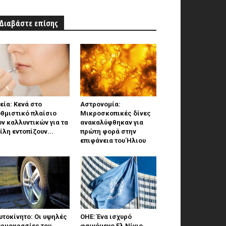
Διαβάστε επίσης
εία: Κενά στο
Αστρονομία:
θμιστικό πλαίσιο
Μικροσκοπικές δίνες
ν καλλυντικών για τα
ανακαλύφθηκαν για
ίλη εντοπίζουν...
πρώτη φορά στην
επιφάνεια του Ήλιου
τοκίνητο: Οι υψηλές
ΟΗΕ: Ένα ισχυρό
ερμοκρασίες του
φαινόμενο Ελ Νίνιο