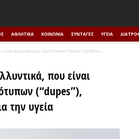
ΟΣ
ΑΘΛΗΤΙΚΆ
ΚΟΙΝΩΝΊΑ
ΣΥΝΤΑΓΈΣ
ΥΓΕΊΑ
ΔΙΑΤΡΟ
που είναι αντίγραφα των πρωτότυπων (“dupes”), κρύβουν...
αλλυντικά, που είναι
ότυπων (“dupes”),
ια την υγεία