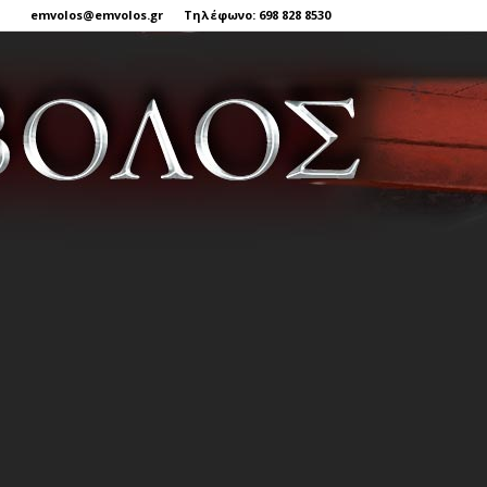
emvolos@emvolos.gr
Τηλέφωνο: 698 828 8530
Έμβολος