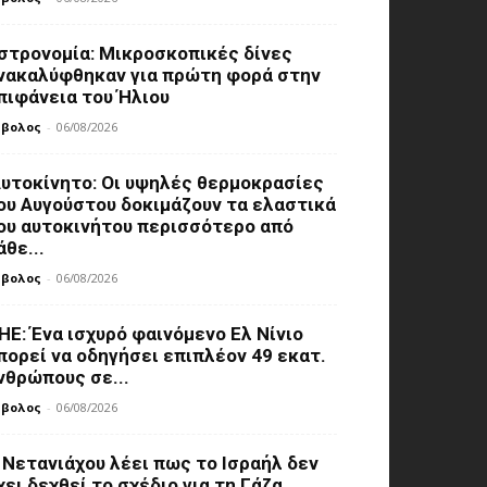
στρονομία: Μικροσκοπικές δίνες
νακαλύφθηκαν για πρώτη φορά στην
πιφάνεια του Ήλιου
μβολος
-
06/08/2026
υτοκίνητο: Οι υψηλές θερμοκρασίες
ου Αυγούστου δοκιμάζουν τα ελαστικά
ου αυτοκινήτου περισσότερο από
άθε...
μβολος
-
06/08/2026
ΗΕ: Ένα ισχυρό φαινόμενο Ελ Νίνιο
πορεί να οδηγήσει επιπλέον 49 εκατ.
νθρώπους σε...
μβολος
-
06/08/2026
 Νετανιάχου λέει πως το Ισραήλ δεν
χει δεχθεί το σχέδιο για τη Γάζα...