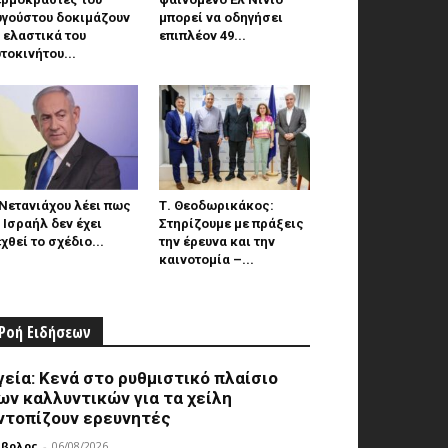
υγούστου δοκιμάζουν
μπορεί να οδηγήσει
 ελαστικά του
επιπλέον 49...
τοκινήτου...
Νετανιάχου λέει πως
Τ. Θεοδωρικάκος:
 Ισραήλ δεν έχει
Στηρίζουμε με πράξεις
χθεί το σχέδιο...
την έρευνα και την
καινοτομία –...
Ροή Ειδήσεων
γεία: Κενά στο ρυθμιστικό πλαίσιο
ων καλλυντικών για τα χείλη
ντοπίζουν ερευνητές
μβολος
-
06/08/2026