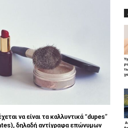
Υγ
ρυ
τω
χε
έχεται να είναι τα καλλυντικά “dupes”
Αυ
ates), δηλαδή αντίγραφα επώνυμων
θ