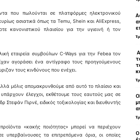
όντα που πωλούνται σε πλατφόρμες ηλεκτρονικού
Α
υρίως ασιατικά όπως τα Temu, Shein και AliExpress,
α
ε
οτε κανονιστικού πλαισίου για την υγιεινή ή τον
Έ
Α
λική εταιρεία συμβούλων C-Ways για την Febea τον
τ
ίχαν αγοράσει ένα αντίγραφο τους προηγούμενους
τ
ριζαν τους κινδύνους που ενέχει.
κ
Έ
 Αλλά μόλις απομακρυνθούμε από αυτό το πλαίσιο και
 υπάρχουν έλεγχοι, εκθέτουμε τους εαυτούς μας σε
Ο
μ
δρ Στεφάν Πιρνέ, ειδικός τοξικολογίας και διευθυντής
α
Έ
προϊόντα «κακής ποιότητας» μπορεί να περιέχουν
Ο
ίτε υπερβαίνουσες τα επιτρεπόμενα όρια, οι οποίες
έ