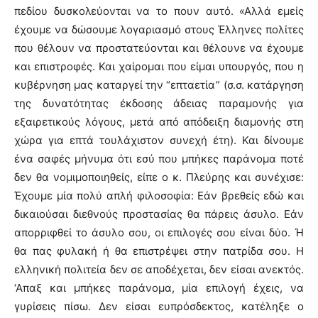
πεδίου δυσκολεύονται να το πουν αυτό. «Αλλά εμείς
έχουμε να δώσουμε λογαριασμό στους Έλληνες πολίτες
που θέλουν να προστατεύονται και θέλουνε να έχουμε
και επιστροφές. Και χαίρομαι που είμαι υπουργός, που η
κυβέρνηση μας καταργεί την “επταετία” (σ.σ. κατάργηση
της δυνατότητας έκδοσης άδειας παραμονής για
εξαιρετικούς λόγους, μετά από απόδειξη διαμονής στη
χώρα για επτά τουλάχιστον συνεχή έτη). Και δίνουμε
ένα σαφές μήνυμα ότι εσύ που μπήκες παράνομα ποτέ
δεν θα νομιμοποιηθείς, είπε ο κ. Πλεύρης και συνέχισε:
Έχουμε μία πολύ απλή φιλοσοφία: Εάν βρεθείς εδώ και
δικαιούσαι διεθνούς προστασίας θα πάρεις άσυλο. Εάν
απορριφθεί το άσυλο σου, οι επιλογές σου είναι δύο. Ή
θα πας φυλακή ή θα επιστρέψει στην πατρίδα σου. Η
ελληνική πολιτεία δεν σε αποδέχεται, δεν είσαι ανεκτός.
‘Απαξ και μπήκες παράνομα, μία επιλογή έχεις, να
γυρίσεις πίσω. Δεν είσαι ευπρόσδεκτος, κατέληξε ο