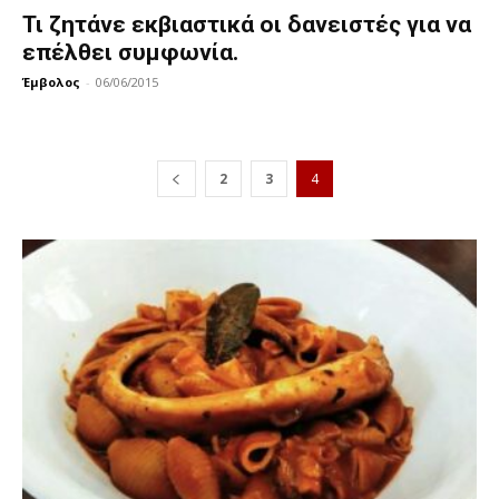
Τι ζητάνε εκβιαστικά οι δανειστές για να
επέλθει συμφωνία.
Έμβολος
-
06/06/2015
2
3
4