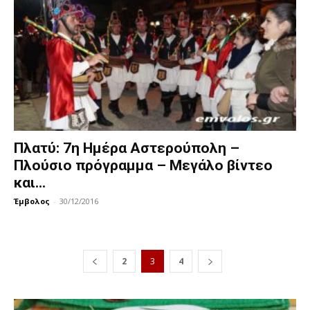
Πλατύ: 7η Ημέρα Αστερούπολη –
Πλούσιο πρόγραμμα – Μεγάλο βίντεο
και...
Έμβολος
-
30/12/2016
2
3
4