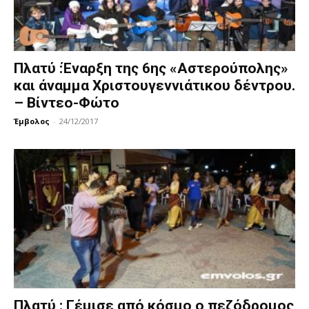
Πλατύ :Έναρξη της 6ης «Αστερούπολης»
και άναμμα Χριστουγεννιάτικου δέντρου.
– Βίντεο-Φώτο
Έμβολος
-
24/12/2017
Πλατύ : Γέμισε από κόσμο ο πεζόδρομος