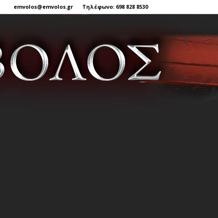
emvolos@emvolos.gr
Τηλέφωνο: 698 828 8530
Έμβολος