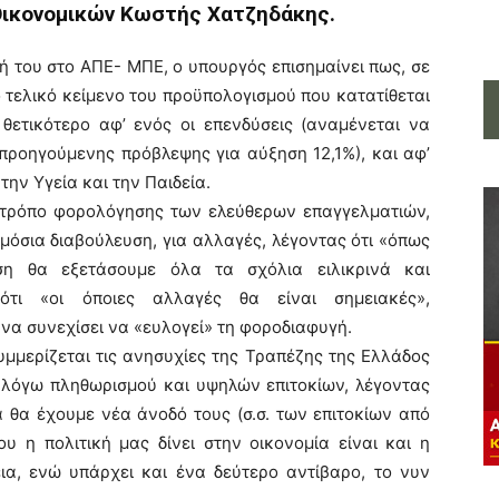
 Οικονομικών Κωστής Χατζηδάκης.
 του στο ΑΠΕ- ΜΠΕ, ο υπουργός επισημαίνει πως, σε
ο τελικό κείμενο του προϋπολογισμού που κατατίθεται
θετικότερο αφ’ ενός οι επενδύσεις (αναμένεται να
προηγούμενης πρόβλεψης για αύξηση 12,1%), και αφ’
ην Υγεία και την Παιδεία.
ο τρόπο φορολόγησης των ελεύθερων επαγγελματιών,
μόσια διαβούλευση, για αλλαγές, λέγοντας ότι «όπως
ση θα εξετάσουμε όλα τα σχόλια ειλικρινά και
 ότι «οι όποιες αλλαγές θα είναι σημειακές»,
 να συνεχίσει να «ευλογεί» τη φοροδιαφυγή.
μμερίζεται τις ανησυχίες της Τραπέζης της Ελλάδος
 λόγω πληθωρισμού και υψηλών επιτοκίων, λέγοντας
α θα έχουμε νέα άνοδό τους (σ.σ. των επιτοκίων από
υ η πολιτική μας δίνει στην οικονομία είναι και η
ια, ενώ υπάρχει και ένα δεύτερο αντίβαρο, το νυν