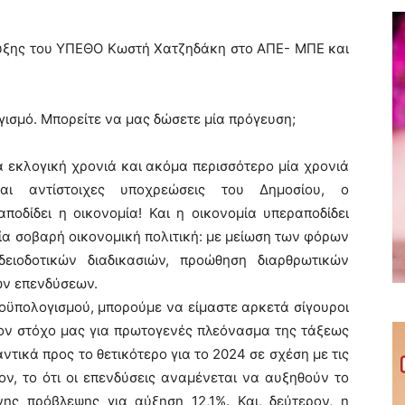
ευξης του ΥΠΕΘΟ Κωστή Χατζηδάκη στο ΑΠΕ- ΜΠΕ και
γισμό. Μπορείτε να μας δώσετε μία πρόγευση;
α εκλογική χρονιά και ακόμα περισσότερο μία χρονιά
αι αντίστοιχες υποχρεώσεις του Δημοσίου, ο
αποδίδει η οικονομία! Και η οικονομία υπεραποδίδει
ία σοβαρή οικονομική πολιτική: με μείωση των φόρων
ειοδοτικών διαδικασιών, προώθηση διαρθρωτικών
ων επενδύσεων.
οϋπολογισμού, μπορούμε να είμαστε αρκετά σίγουροι
τον στόχο μας για πρωτογενές πλεόνασμα της τάξεως
ντικά προς το θετικότερο για το 2024 σε σχέση με τις
ον, το ότι οι επενδύσεις αναμένεται να αυξηθούν το
ης πρόβλεψης για αύξηση 12,1%. Και, δεύτερον, η