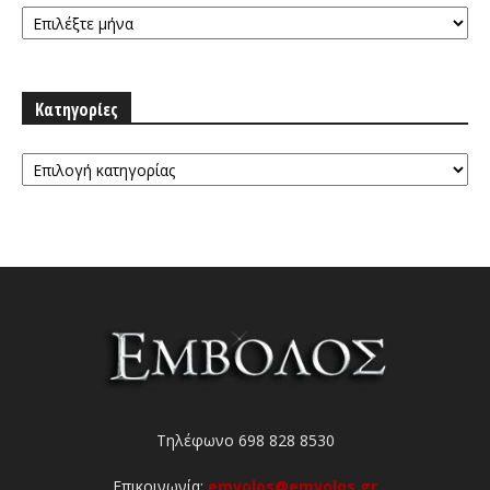
Αρχειοθήκη
Κατηγορίες
Κατηγορίες
Τηλέφωνο 698 828 8530
Επικοινωνία:
emvolos@emvolos.gr