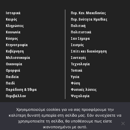
Ιστορικά
Περ. Κεν. Μακεδονίας
Καιρός
Περ. Ενότητα Ημαθίας
Κληρώσεις
Πολιτική
Κοινωνία
Πολιτιστικά
Κόσμος
Σαν Σήμερα
Κτηνοτροφία
Σεισμός
Κυβέρνηση
Σπίτι και διακόσμηση
Μελισσοκομία
Συνταγές
Οικονομία
Τεχνολογία
Ομορφιά
Τοπικά
Παιδεία
Υγεία
Παιδί
Φύση
Παράδοση & Έθιμα
Φυσικές λύσεις
Περιβάλλον
Ψυχολογία
Χρησιμοποιούμε cookies για να σας προσφέρουμε την
καλύτερη δυνατή εμπειρία στη σελίδα μας. Εάν συνεχίσετε να
χρησιμοποιείτε τη σελίδα, θα υποθέσουμε πως είστε
ικανοποιημένοι με αυτό.
Αρχική
‘Οροι χρήσης
Αρχείο Άρθρων
Επικοινωνία