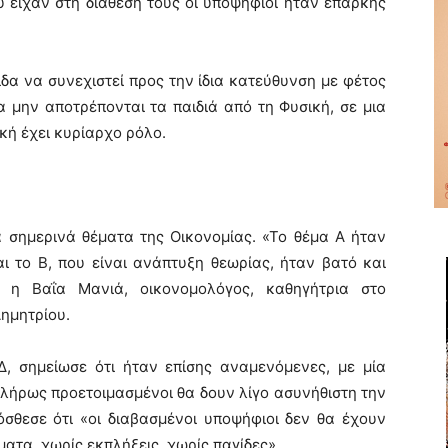
 είχαν στη διάθεσή τους οι υποψήφιοι ήταν επαρκής
δα να συνεχιστεί προς την ίδια κατεύθυνση με φέτος
 μην αποτρέπονται τα παιδιά από τη Φυσική, σε μια
κή έχει κυρίαρχο ρόλο.
α σημερινά θέματα της Οικονομίας. «Το θέμα Α ήταν
ι το Β, που είναι ανάπτυξη θεωρίας, ήταν βατό και
 η Βαΐα Μανιά, οικονομολόγος, καθηγήτρια στο
Δημητρίου.
Δ, σημείωσε ότι ήταν επίσης αναμενόμενες, με μία
ι πλήρως προετοιμασμένοι θα δουν λίγο ασυνήθιστη την
σθεσε ότι «οι διαβασμένοι υποψήφιοι δεν θα έχουν
ατα, χωρίς εκπλήξεις, χωρίς παγίδες».