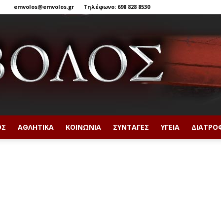
emvolos@emvolos.gr
Τηλέφωνο: 698 828 8530
ΟΣ
ΑΘΛΗΤΙΚΆ
ΚΟΙΝΩΝΊΑ
ΣΥΝΤΑΓΈΣ
ΥΓΕΊΑ
ΔΙΑΤΡΟ
Έμβολος