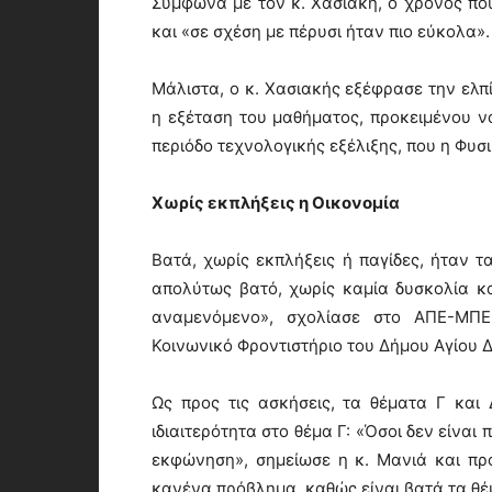
Σύμφωνα με τον κ. Χασιακή, ο χρόνος που
και «σε σχέση με πέρυσι ήταν πιο εύκολα».
Μάλιστα, ο κ. Χασιακής εξέφρασε την ελπί
η εξέταση του μαθήματος, προκειμένου να
περιόδο τεχνολογικής εξέλιξης, που η Φυσι
Χωρίς εκπλήξεις η Οικονομία
Βατά, χωρίς εκπλήξεις ή παγίδες, ήταν τ
απολύτως βατό, χωρίς καμία δυσκολία κα
αναμενόμενο», σχολίασε στο ΑΠΕ-ΜΠΕ
Κοινωνικό Φροντιστήριο του Δήμου Αγίου 
Ως προς τις ασκήσεις, τα θέματα Γ και 
ιδιαιτερότητα στο θέμα Γ: «Όσοι δεν είνα
εκφώνηση», σημείωσε η κ. Μανιά και πρό
κανένα πρόβλημα, καθώς είναι βατά τα θέμ