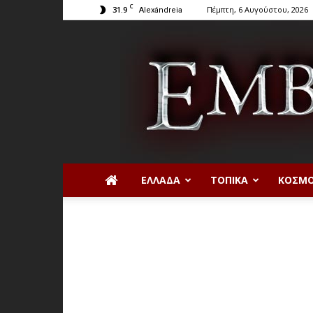
C
31.9
Πέμπτη, 6 Αυγούστου, 2026
Alexándreia
ΕΛΛΆΔΑ
ΤΟΠΙΚΆ
ΚΌΣΜ