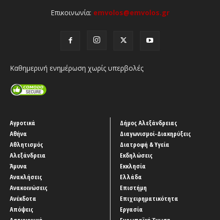
Επικοινωνία:
emvolos@emvolos.gr
Καθημερινή ενημέρωση χωρίς υπερβολές
Αγροτικά
Δήμος Αλεξάνδρειας
Αθήνα
Διαγωνισμοί-Διακηρύξεις
Αθλητισμός
Διατροφή & Υγεία
Αλεξάνδρεια
Εκδηλώσεις
Άμυνα
Εκκλησία
Ανακλήσεις
Ελλάδα
Ανακοινώσεις
Επιστήμη
Ανέκδοτα
Επιχειρηματικότητα
Απόψεις
Εργασία
Αστυνομικά
Ευρωπαϊκή Ένωση