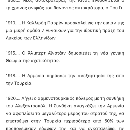
1908…. Νέος αυτοκράτορας της Κίνας ενθρονίζεται ο
τρίχρονος ανιψιός του θανόντος αυτοκράτορα, ο Που Γι.
1910….. Η Καλλιρόη Παρρέν προσκαλεί εις την οικίαν της
μια μικρή ομάδα 7 γυναικών για την ιδρυτική πράξη του
Λυκείου των Ελληνίδων.
1915…. Ο Άλμπερτ Αϊνστάιν δημοσιεύει τη νέα γενική
Θεωρία της σχετικότητας.
1918…. Η Αρμενία κηρύσσει την ανεξαρτησία της από
την Τουρκία.
1920…. Λήγει ο αρμενοτουρκικός πόλεμος με τη συνθήκη
του Αλεξαντροπόλ. Η Συνθήκη αναγκάζει την Αρμενία
να αφοπλίσει το μεγαλύτερο μέρος του στρατού της, να
επιστρέψει στην Τουρκία περισσότερο από 50% των
προπολεμικών εδαφών της και να εγκαταλείψει τις