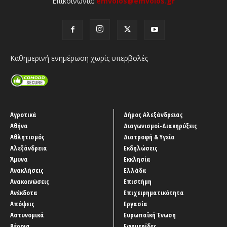
Επικοινωνία:
emvolos@emvolos.gr
Καθημερινή ενημέρωση χωρίς υπερβολές
Αγροτικά
Δήμος Αλεξάνδρειας
Αθήνα
Διαγωνισμοί-Διακηρύξεις
Αθλητισμός
Διατροφή & Υγεία
Αλεξάνδρεια
Εκδηλώσεις
Άμυνα
Εκκλησία
Ανακλήσεις
Ελλάδα
Ανακοινώσεις
Επιστήμη
Ανέκδοτα
Επιχειρηματικότητα
Απόψεις
Εργασία
Αστυνομικά
Ευρωπαϊκή Ένωση
Βέροια
Εφημερίδες