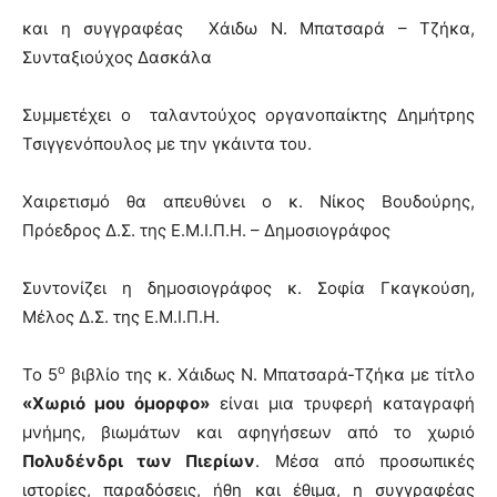
και η συγγραφέας Χάιδω Ν. Μπατσαρά – Τζήκα,
Συνταξιούχος Δασκάλα
Συμμετέχει ο ταλαντούχος οργανοπαίκτης Δημήτρης
Τσιγγενόπουλος με την γκάιντα του.
Χαιρετισμό θα απευθύνει ο κ. Νίκος Βουδούρης,
Πρόεδρος Δ.Σ. της Ε.Μ.Ι.Π.Η. – Δημοσιογράφος
Συντονίζει η δημοσιογράφος κ. Σοφία Γκαγκούση,
Μέλος Δ.Σ. της Ε.Μ.Ι.Π.Η.
ο
Το 5
βιβλίο της κ. Χάιδως Ν. Μπατσαρά-Τζήκα με τίτλο
«Χωριό μου όμορφο»
είναι μια τρυφερή καταγραφή
μνήμης, βιωμάτων και αφηγήσεων από το χωριό
Πολυδένδρι των Πιερίων
. Μέσα από προσωπικές
ιστορίες, παραδόσεις, ήθη και έθιμα, η συγγραφέας